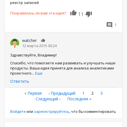
реестр записей
Понравилась ли вам эта идея?
11
1
watcher
0
12 марта 2015 00:24
Здравствуйте, Владимир!
Спасибо, что помогаете нам развивать и улучшать наши
продукты. Ваша идея принята для анализа аналитиками
проектного
...
Еще
Ответить
Нумерация
Первая
« Первая
←
‹ Предыдущий
Страница
1
Текущая
2
Страница
3
страница
Следующая
Следующий ›
Последняя
Последняя »
страница
страниц
страница
страница
Войдите
или
зарегистрируйтесь
, что бы комментировать