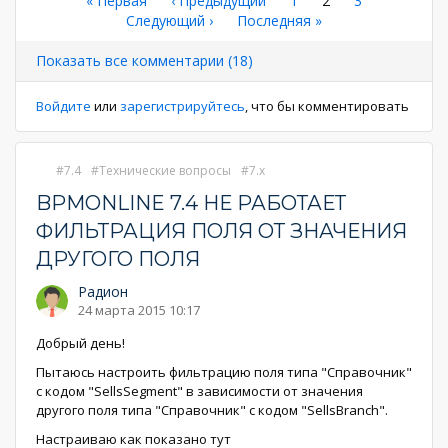
Нумерация
Первая
« Первая
←
‹ Предыдущий
Страница
1
Текущая
2
Страница
3
страница
Следующая
Следующий ›
Последняя
Последняя »
страница
страниц
страница
страница
Показать все комментарии (18)
Войдите
или
зарегистрируйтесь
, что бы комментировать
7.4
Технические вопросы
7.x
BPMONLINE 7.4 НЕ РАБОТАЕТ
ФИЛЬТРАЦИЯ ПОЛЯ ОТ ЗНАЧЕНИЯ
ДРУГОГО ПОЛЯ
Радион
24 марта 2015 10:17
Добрый день!
Пытаюсь настроить фильтрацию поля типа "Справочник"
с кодом "SellsSegment" в зависимости от значения
другого поля типа "Справочник" с кодом "SellsBranch".
Настраиваю как показано тут