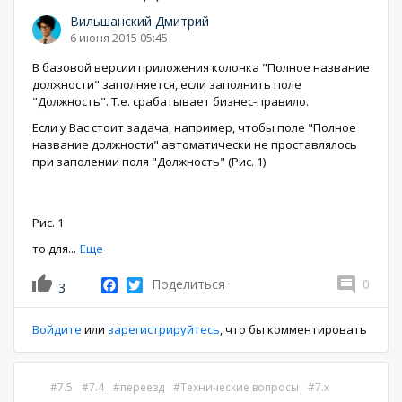
Вильшанский Дмитрий
6 июня 2015 05:45
В базовой версии приложения колонка "Полное название
должности" заполняется, если заполнить поле
"Должность". Т.е. срабатывает бизнес-правило.
Если у Вас стоит задача, например, чтобы поле "Полное
название должности" автоматически не проставлялось
при заполении поля "Должность" (Рис. 1)
Рис. 1
то для
...
Еще
Facebook
Twitter
Поделиться
0
3
Войдите
или
зарегистрируйтесь
, что бы комментировать
7.5
7.4
переезд
Технические вопросы
7.x