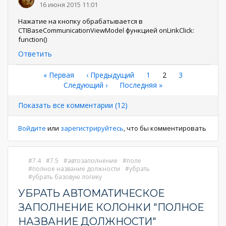
16 июня 2015 11:01
Нажатие на кнопку обрабатывается в
CTIBaseCommunicationViewModel функцией onLinkClick:
function()
Ответить
Нумерация
Первая
« Первая
←
‹ Предыдущий
Страница
1
Текущая
2
Страница
3
страница
Следующая
Следующий ›
Последняя
Последняя »
страница
страниц
страница
страница
Показать все комментарии (12)
Войдите
или
зарегистрируйтесь
, что бы комментировать
7.4
7.5
автозаполнение
поле
полное название должности
убрать
убрать базовую логику
УБРАТЬ АВТОМАТИЧЕСКОЕ
ЗАПОЛНЕНИЕ КОЛОНКИ "ПОЛНОЕ
НАЗВАНИЕ ДОЛЖНОСТИ"