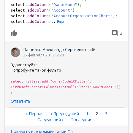
select.
addColumn
(
"OwnerName"
)
;
select.
addColumn
(
"Account"
)
;
select.
addColumn
(
"AccountOrganizationChart"
)
;
select.
addColumn
...
Еще
2
0
Пащенко Александр Сергеевич
0
27 февраля 2015 12:20
Здравствуйте!
Попробуйте такой фильтр
select.filters.add("ownerCode1CFilter",
Terrasoft.createColumnIsNotNullFilter("OwnerCode1C"))
;
Ответить
Нумерация
Первая
« Первая
←
‹ Предыдущий
Страница
1
Текущая
2
Страница
3
страница
Следующая
Следующий ›
Последняя
Последняя »
страница
страниц
страница
страница
Показать все комментарии (1)