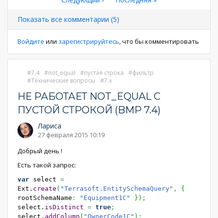
страниц
страница
страница
Показать все комментарии (5)
Войдите
или
зарегистрируйтесь
, что бы комментировать
7.4
not_equal
пустая строка
фильтр
Технические вопросы
7.x
НЕ РАБОТАЕТ NOT_EQUAL С
ПУСТОЙ СТРОКОЙ (BMP 7.4)
Лариса
27 февраля 2015 10:19
Добрый день !
Есть такой запрос:
var
select
=
Ext.
create
(
"Terrasoft.EntitySchemaQuery"
,
{
rootSchemaName
:
"Equipment1C"
}
)
;
select.
isDistinct
=
true
;
select.
addColumn
(
"OwnerCode1C"
)
;