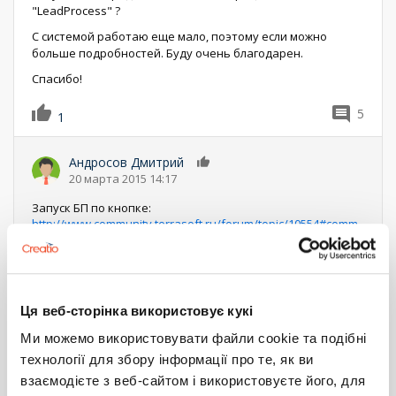
"LeadProcess" ?
С системой работаю еще мало, поэтому если можно
больше подробностей. Буду очень благодарен.
Спасибо!
5
1
Андросов Дмитрий
0
20 марта 2015 14:17
Запуск БП по кнопке:
http://www.community.terrasoft.ru/forum/topic/10554#comm
ent-47944
Добавление кнопки в активную строку (на примере
кнопки
...
Еще
Ответить
Ця веб-сторінка використовує кукі
Ми можемо використовувати файли cookie та подібні
Нумерация
Первая
« Первая
←
‹ Предыдущий
Страница
1
Текущая
2
Страница
3
технології для збору інформації про те, як ви
страница
Следующая
Следующий ›
Последняя
Последняя »
страница
страниц
страница
страница
взаємодієте з веб-сайтом і використовуєте його, для
Показать все комментарии (4)