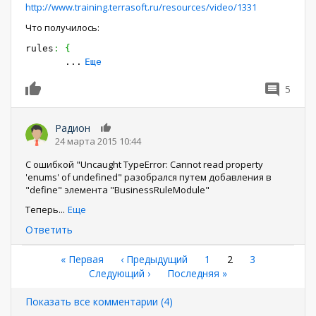
http://www.training.terrasoft.ru/resources/video/1331
Что получилось:
rules
:
{
...
Еще
5
0
Радион
0
24 марта 2015 10:44
С ошибкой "Uncaught TypeError: Cannot read property
'enums' of undefined" разобрался путем добавления в
"define" элемента "BusinessRuleModule"
Теперь
...
Еще
Ответить
Нумерация
Первая
« Первая
←
‹ Предыдущий
Страница
1
Текущая
2
Страница
3
страница
Следующая
Следующий ›
Последняя
Последняя »
страница
страниц
страница
страница
Показать все комментарии (4)