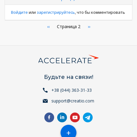
Войдите
или
зарегистрируйтесь
, что бы комментировать
Нумерация
←
‹‹
Страница 2
Следующая
››
страница
страниц
Будьте на связи!
+38 (044) 363-31-33
support@creatio.com
+