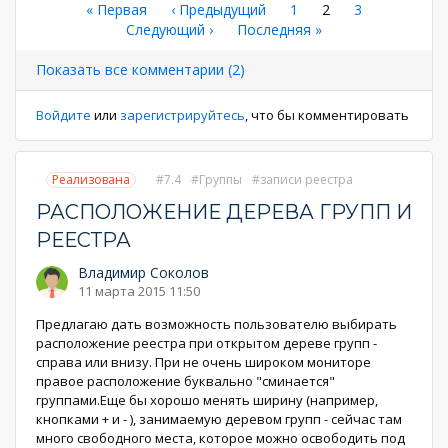
Нумерация
Первая
« Первая
←
‹ Предыдущий
Страница
1
Текущая
2
Страница
3
страница
Следующая
Следующий ›
Последняя
Последняя »
страница
страниц
страница
страница
Показать все комментарии (2)
Войдите
или
зарегистрируйтесь
, что бы комментировать
Реализована
7.4
Группы
записи реестра
РАСПОЛОЖЕНИЕ ДЕРЕВА ГРУПП И
РЕЕСТРА
Владимир Соколов
11 марта 2015 11:50
Предлагаю дать возможность пользователю выбирать
расположение реестра при открытом дереве групп -
справа или внизу. При не очень широком мониторе
правое расположение буквально "сминается"
группами.Еще бы хорошо менять ширину (например,
кнопками + и - ), занимаемую деревом групп - сейчас там
много свободного места, которое можно освободить под