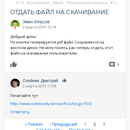
7.4
Скачивание
файл
Технические вопросы
7.x
ОТДАТЬ ФАЙЛ НА СКАЧИВАНИЕ
Эмин Юнусов
2 марта 2015 12:14
Добрый день!
По кнопке генерируется pdf файл. Сохраняется на
жестком диске. Не могу понять как теперь отдать этот
файл на скачивание пользователю.
6
0
Олейник Дмитрий
0
2 марта 2015 17:09
Почитайте тут:
http://www.community.terrasoft.ru/blogs/7372
Ответить
Нумерация
Первая
« Первая
←
‹ Предыдущий
Страница
1
Текущая
2
Страница
3
страница
Следующая
Следующий ›
Последняя
Последняя »
страница