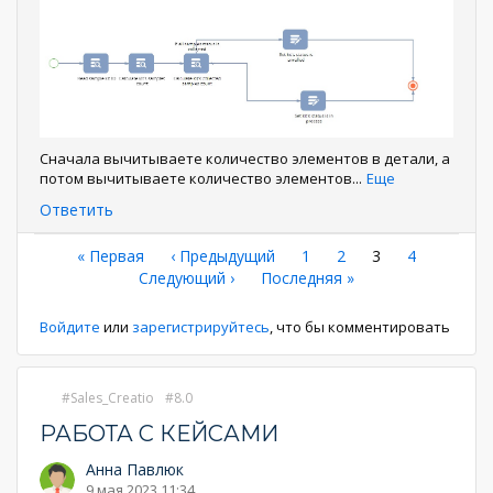
Сначала вычитываете количество элементов в детали, а
потом вычитываете количество элементов
...
Еще
Ответить
Нумерация
Первая
« Первая
←
‹ Предыдущий
Страница
1
Страница
2
Текущая
3
Страница
4
страница
Следующая
Следующий ›
Последняя
Последняя »
страница
страниц
страница
страница
Войдите
или
зарегистрируйтесь
, что бы комментировать
Sales_Creatio
8.0
РАБОТА С КЕЙСАМИ
Анна Павлюк
9 мая 2023 11:34