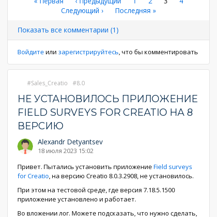
Нумерация
Первая
« Первая
←
‹ Предыдущий
Страница
1
Страница
2
Текущая
3
Страница
4
страница
Следующая
Следующий ›
Последняя
Последняя »
страница
страниц
страница
страница
Показать все комментарии (1)
Войдите
или
зарегистрируйтесь
, что бы комментировать
Sales_Creatio
8.0
НЕ УСТАНОВИЛОСЬ ПРИЛОЖЕНИЕ
FIELD SURVEYS FOR CREATIO НА 8
ВЕРСИЮ
Alexandr Detyantsev
18 июля 2023 15:02
Привет. Пытались установить приложение
Field surveys
for Creatio
, на версию Creatio 8.0.3.2908, не установилось.
При этом на тестовой среде, где версия 7.18.5.1500
приложение установлено и работает.
Во вложении лог. Можете подсказать, что нужно сделать,