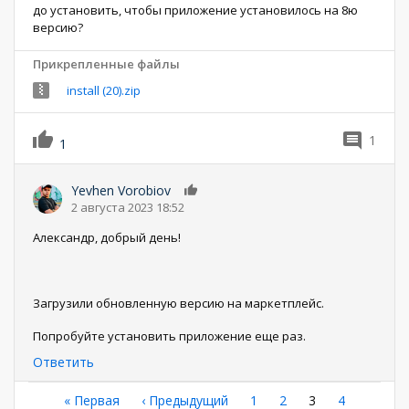
до установить, чтобы приложение установилось на 8ю
версию?
Прикрепленные файлы
install (20).zip
1
1
Yevhen Vorobiov
0
2 августа 2023 18:52
Александр, добрый день!
Загрузили обновленную версию на маркетплейс.
Попробуйте установить приложение еще раз.
Ответить
Нумерация
Первая
« Первая
←
‹ Предыдущий
Страница
1
Страница
2
Текущая
3
Страница
4