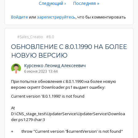
страница
Следующая
Следующий ›
Последняя
Последняя »
страница
страниц
страница
страница
Войдите
или
зарегистрируйтесь
, что бы комментировать
Sales_Creatio
8.0
ОБНОВЛЕНИЕ С 8.0.1.1990 НА БОЛЕЕ
НОВУЮ ВЕРСИЮ
Курсенко Леонид Алексеевич
6 июня 2023 13:44
При попытке обновления с 8.0.1.1990 на более новую
версию скрипт Downloader.ps1 выдает ошибку:
Current version '8.0.1.1990' is not found
At
D:\CNS_stage_test\UpdaterService\UpdaterService\Downloa
der.ps1:279 char:3
+ throw "Current version '$currentVersion' is not found"