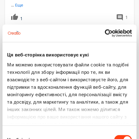
...
Еще
1
1
Bogdan
1
6 июня 2023 15:40
Добрый день!
Ця веб-сторінка використовує кукі
Ми можемо використовувати файли cookie та подібні
технології для збору інформації про те, як ви
Как я вижу, вы пытались использовать Downloader.
взаємодієте з веб-сайтом і використовуєте його, для
підтримки та вдосконалення функцій веб-сайту, для
моніторингу ефективності, для персоналізації вмісту
Данная утилита не актуальна для верий 8.0.0+
та досвіду, для маркетингу та аналітики, а також для
інших законних цілей. Ми також можемо ділитися
інформацією про ваше використання нашого сайту з
Пожалуйста, обратитесь в
...
Еще
нашими партнерами в соціальних мережах, рекламі та
Ответить
аналітиці, які можуть поєднувати її з іншою
Вибір