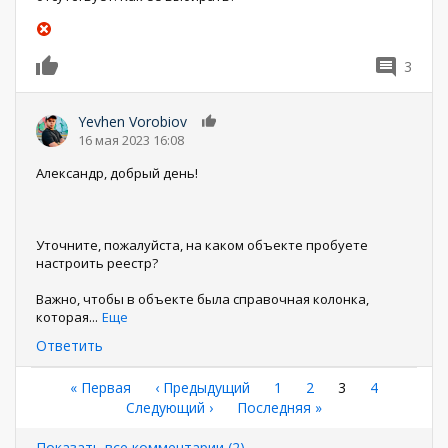
3
0
Yevhen Vorobiov
0
16 мая 2023 16:08
Александр, добрый день!
Уточните, пожалуйста, на каком объекте пробуете
настроить реестр?
Важно, чтобы в объекте была справочная колонка,
которая
...
Еще
Ответить
Нумерация
Первая
« Первая
←
‹ Предыдущий
Страница
1
Страница
2
Текущая
3
Страница
4
страница
Следующая
Следующий ›
Последняя
Последняя »
страница
страниц
страница
страница
Показать все комментарии (2)