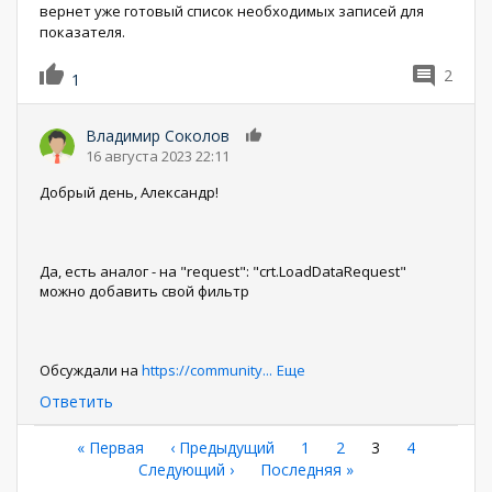
вернет уже готовый список необходимых записей для
показателя.
2
1
Владимир Соколов
0
16 августа 2023 22:11
Добрый день, Александр!
Да, есть аналог - на "request": "crt.LoadDataRequest"
можно добавить свой фильтр
Обсуждали на
https://community
...
Еще
Ответить
Нумерация
Первая
« Первая
←
‹ Предыдущий
Страница
1
Страница
2
Текущая
3
Страница
4
страница
Следующая
Следующий ›
Последняя
Последняя »
страница
страниц
страница
страница