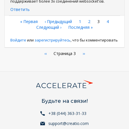
поддерживает более 3х соединений websocket'ов.
Ответить
Нумерация
Первая
« Первая
←
‹ Предыдущий
Страница
1
Страница
2
Текущая
3
Страница
4
страница
Следующая
Следующий ›
Последняя
Последняя »
страница
страниц
страница
страница
Войдите
или
зарегистрируйтесь
, что бы комментировать
Нумерация
←
‹‹
Страница 3
Следующая
››
страница
страниц
Будьте на связи!
+38 (044) 363-31-33
support@creatio.com