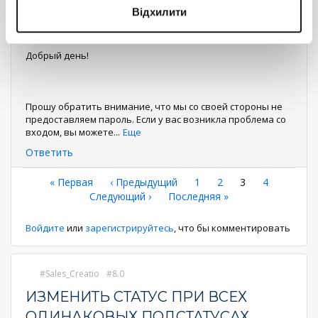
Відхилити
Mariia Sorochan
0
23 мая 2023 12:36
Добрый день!
Прошу обратить внимание, что мы со своей стороны не
предоставляем пароль. Если у вас возникла проблема со
входом, вы можете
...
Еще
Ответить
Нумерация
Первая
« Первая
←
‹ Предыдущий
Страница
1
Страница
2
Текущая
3
Страница
4
страница
Следующая
Следующий ›
Последняя
Последняя »
страница
страниц
страница
страница
Войдите
или
зарегистрируйтесь
, что бы комментировать
Sales_Creatio
8.0
ИЗМЕНИТЬ СТАТУС ПРИ ВСЕХ
ОДИНАКОВЫХ ПОДСТАТУСАХ