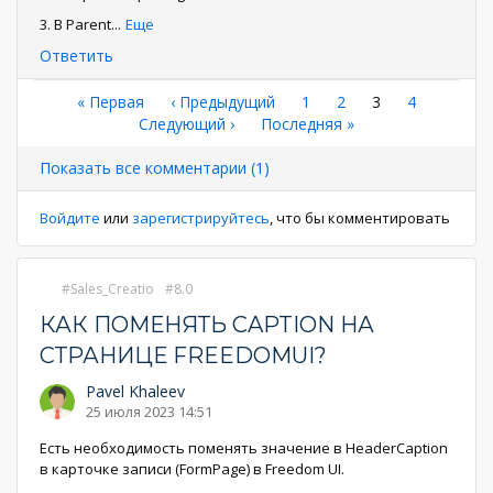
3. В Parent
...
Еще
Ответить
Нумерация
Первая
« Первая
←
‹ Предыдущий
Страница
1
Страница
2
Текущая
3
Страница
4
страница
Следующая
Следующий ›
Последняя
Последняя »
страница
страниц
страница
страница
Показать все комментарии (1)
Войдите
или
зарегистрируйтесь
, что бы комментировать
Sales_Creatio
8.0
КАК ПОМЕНЯТЬ CAPTION НА
СТРАНИЦЕ FREEDOMUI?
Pavel Khaleev
25 июля 2023 14:51
Есть необходимость поменять значение в HeaderCaption
в карточке записи (FormPage) в Freedom UI.