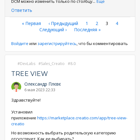
DCM можно изменить только по столбцу
...
Еще
Ответить
Нумерация
Первая
« Первая
←
‹ Предыдущий
Страница
1
Страница
2
Текущая
3
Страница
4
страница
Следующая
Следующий ›
Последняя
Последняя »
страница
страниц
страница
страница
Войдите
или
зарегистрируйтесь
, что бы комментировать
DevLabs
Sales_Creatio
8.0
TREE VIEW
Олександр Плєвє
6 мая 2023 22:33
Здравствуйте!
Установил
приложение
https://marketplace.creatio.com/app/tree-view-
creatio
Но возможность выбрать родительскую категорию
отсутствует. Как ее выбирать?