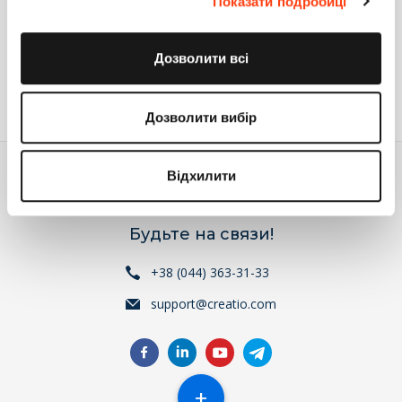
публикуем один из них.
Показати подробиці
Facebook
Twitter
Поделиться
0
2
Дозволити всі
Войдите
или
зарегистрируйтесь
, что бы комментировать
Дозволити вибір
Відхилити
Будьте на связи!
+38 (044) 363-31-33
support@creatio.com
+