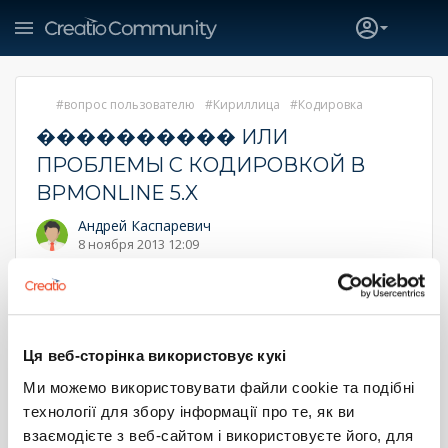
вопрос пользователю
Кириллица
Кодировка
���������� ИЛИ
ПРОБЛЕМЫ С КОДИРОВКОЙ В
BPMONLINE 5.X
Андрей Каспаревич
8 ноября 2013 12:09
Иногда возникает проблема с действием "Вопрос
пользователю", когда происходит вывод текста в
неверной кодировке, вследствие чего ответы на вопрос
выглядят примерно так:
Ця веб-сторінка використовує кукі
���������� ��������
���������������� ������ ��
Ми можемо використовувати файли cookie та подібні
������������ � ������� ��������
технології для збору інформації про те, як ви
�������� ��������
взаємодієте з веб-сайтом і використовуєте його, для