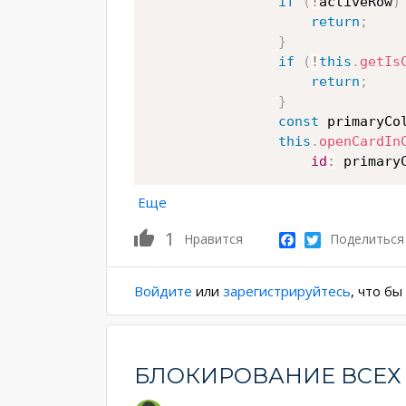
if
(
!
activeRow
)
return
;
}
if
(
!
this
.
getIs
return
;
}
const
 primaryCo
this
.
openCardIn
id
:
 primary
Еще
1
Facebook
Twitter
Нравится
Поделиться
Войдите
или
зарегистрируйтесь
, что б
БЛОКИРОВАНИЕ ВСЕХ 