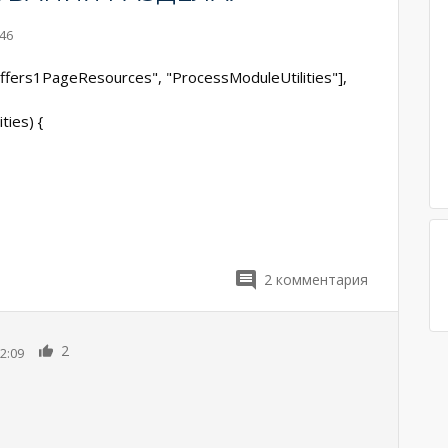
:46
fers1PageResources", "ProcessModuleUtilities"],
ies) {
2
комментария
2
2:09