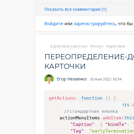
Показать все комментарии (1)
Войдите
или
зарегистрируйтесь
, что б
Действия_карточки
Action
действия
ПЕРЕОПРЕДЕЛЕНИЕ-Д
КАРТОЧКИ
Егор Нехаенко
30 мая 2022 16:34
getActions
:
function
(
)
{
var
 actionMenuItems 
=
this
.
//стандартная кнопка
    actionMenuItems
.
addItem
(
thi
"Caption"
:
{
"bindTo"
:
"Tag"
:
"earlyTerminatio