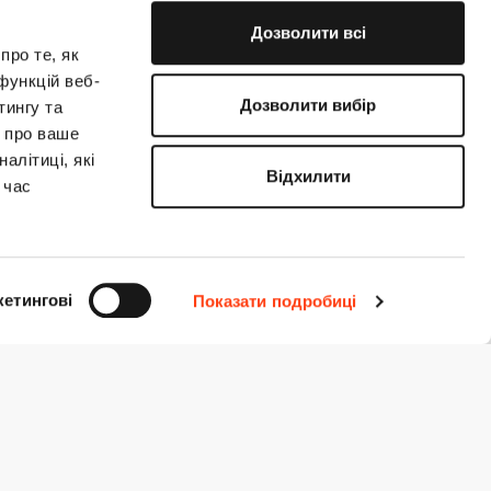
Дозволити всі
про те, як
функцій веб-
Дозволити вибір
тингу та
ю про ваше
алітиці, які
Відхилити
 час
етингові
Показати подробиці