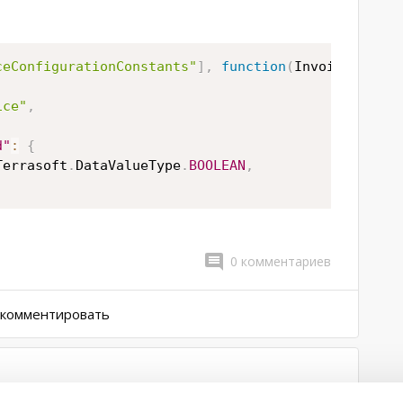
ceConfigurationConstants"
]
,
function
(
InvoiceConfig
ice"
,
d"
:
{
Terrasoft
.
DataValueType
.
BOOLEAN
,
0
комментариев
ы комментировать
ИЯ ЗАПИСИ ДЕТАЛИ