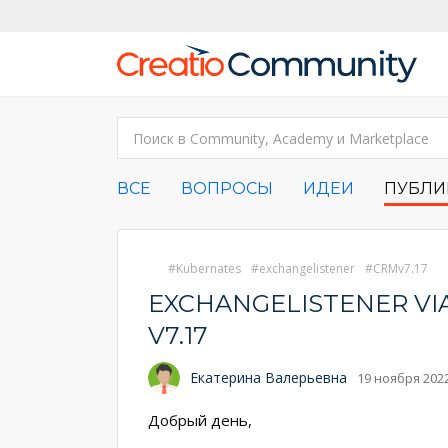
ВСЕ
ВОПРОСЫ
ИДЕИ
ПУБЛИ
Kubernates
exchangelistener
CRMv7.17
EXCHANGELISTENER VI
V7.17
Екатерина Валерьевна
19 ноября 2022
Добрый день,