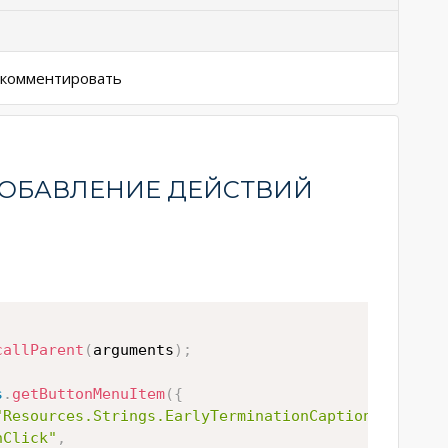
ы комментировать
ОБАВЛЕНИЕ ДЕЙСТВИЙ
callParent
(
arguments
)
;
s
.
getButtonMenuItem
(
{
"Resources.Strings.EarlyTerminationCaption"
}
,
nClick"
,