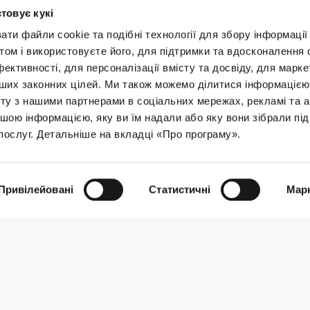
товує кукі
и файли cookie та подібні технології для збору інформації 
том і використовуєте його, для підтримки та вдосконалення 
фективності, для персоналізації вмісту та досвіду, для марке
інших законних цілей. Ми також можемо ділитися інформаціє
ту з нашими партнерами в соціальних мережах, рекламі та ан
ft
.
emptyFn
,
ншою інформацією, яку ви їм надали або яку вони зібрали під
послуг. Детальніше на вкладці «Про програму».
0
комментариев
ы комментировать
Привілейовані
Статистичні
Марк
В ВИДЕ ВЫПАДАЮЩЕГО