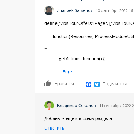
Zhanbek Sarsenov
10 сентября 2022 16
define("ZbsTourOffers1Page", ["ZbsTourOf
function(Resources, ProcessModuleUtilit
...
getActions: function() {
...
Еще
0
Facebook
Twitter
Нравится
Поделиться
Владимир Соколов
11 сентября 2022 2
Добавьте ещё и в схему раздела
Ответить