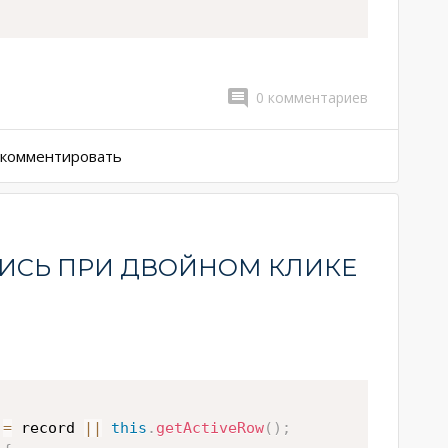
.
0
комментариев
ы комментировать
ПИСЬ ПРИ ДВОЙНОМ КЛИКЕ
 
=
 record 
||
this
.
getActiveRow
(
)
;