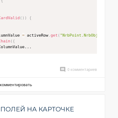
{
CardValid
(
)
)
{
lumnValue 
=
 activeRow
.
get
(
"NrbPoint.NrbObject"
)
.
va
Chain
(
{
ColumnValue
...
0
комментариев
ы комментировать
ПОЛЕЙ НА КАРТОЧКЕ