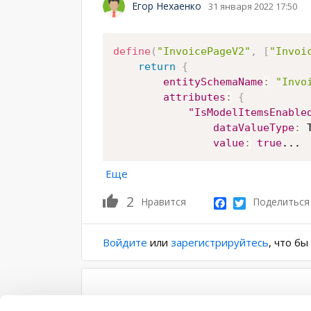
Егор Нехаенко
31 января 2022 17:50
define
(
"InvoicePageV2"
,
[
"Invoi
return
{
entitySchemaName
:
"Invo
attributes
:
{
"IsModelItemsEnable
dataValueType
:
value
:
true
...
Еще
2
Facebook
Twitter
Нравится
Поделиться
Войдите
или
зарегистрируйтесь
, что б
БЛОКИРОВКА ОТКРЫТ