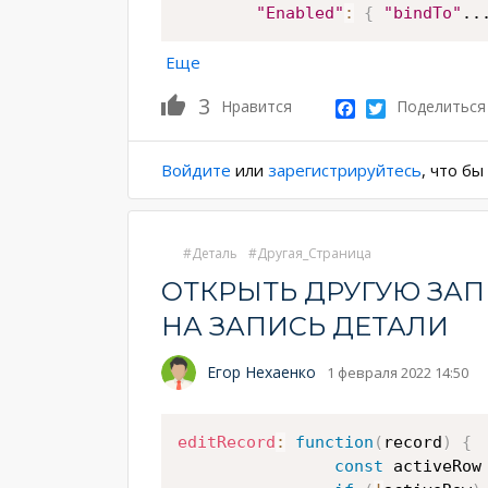
"Enabled"
:
{
"bindTo"
..
Еще
3
Facebook
Twitter
Нравится
Поделиться
Войдите
или
зарегистрируйтесь
, что б
Деталь
Другая_Страница
ОТКРЫТЬ ДРУГУЮ ЗА
НА ЗАПИСЬ ДЕТАЛИ
Егор Нехаенко
1 февраля 2022 14:50
editRecord
:
function
(
record
)
{
const
 activeRow