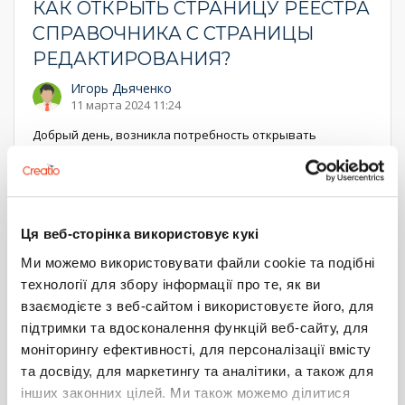
КАК ОТКРЫТЬ СТРАНИЦУ РЕЕСТРА
СПРАВОЧНИКА С СТРАНИЦЫ
РЕДАКТИРОВАНИЯ?
Игорь Дьяченко
11 марта 2024 11:24
Добрый день, возникла потребность открывать
страницу реестра справочника(не модальное окно)
Как это сделать?
Ниже представил пример, который по нажатию кнопки
Ця веб-сторінка використовує кукі
открывает страницу справочника, проблема состоит в
том, что он открывается, но не прогружается, если
Ми можемо використовувати файли cookie та подібні
вызывать этот метод в совмещенном режиме
технології для збору інформації про те, як ви
взаємодієте з веб-сайтом і використовуєте його, для
В
...
Еще
підтримки та вдосконалення функцій веб-сайту, для
1
0
моніторингу ефективності, для персоналізації вмісту
та досвіду, для маркетингу та аналітики, а також для
Игорь Дьяченко
інших законних цілей. Ми також можемо ділитися
2