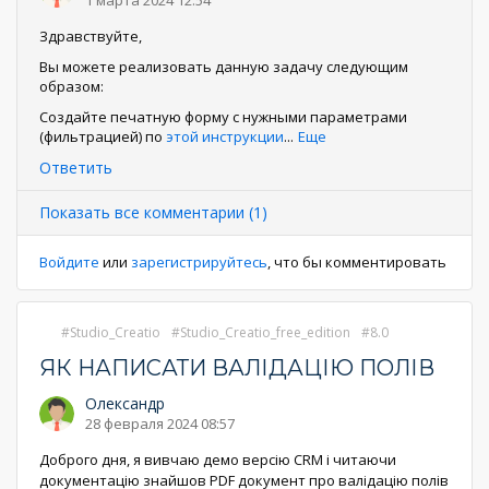
1 марта 2024 12:54
Здравствуйте,
Вы можете реализовать данную задачу следующим
образом:
Создайте печатную форму с нужными параметрами
(фильтрацией) по
этой инструкции
...
Еще
Ответить
Показать все комментарии (1)
Войдите
или
зарегистрируйтесь
, что бы комментировать
Studio_Creatio
Studio_Creatio_free_edition
8.0
ЯК НАПИСАТИ ВАЛІДАЦІЮ ПОЛІВ
Олександр
28 февраля 2024 08:57
Доброго дня, я вивчаю демо версію CRM і читаючи
документацію знайшов PDF документ про валідацію полів