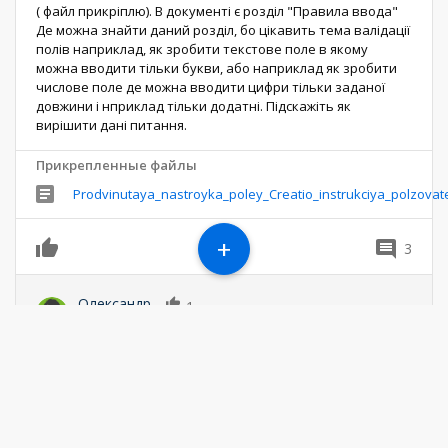
( файл прикріплю). В документі є розділ "Правила ввода"
Де можна знайти даний розділ, бо цікавить тема валідації
полів наприклад, як зробити текстове поле в якому
можна вводити тільки букви, або наприклад як зробити
числове поле де можна вводити цифри тільки заданої
довжини і нприклад тільки додатні. Підскажіть як
вирішити дані питання.
Прикрепленные файлы
Prodvinutaya_nastroyka_poley_Creatio_instrukciya_polzovat
+
3
0
Олександр
1
29 февраля 2024 13:32
Або може хтось розповість як скористатися
crt.MinLength
Ответить