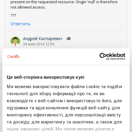
present on the requested resource. Origin 'null' is therefore
not allowed access.
???
Ответить
Андрей Каспаревич
0
26 мая 2014 12:56
Здравствуйте, Владимир!
Чтобы отправлялись запросы, нужно разместить форму
на сайте и указать адрес этого сайта в соответствующее
поле в BPMonline при регистрации формы.
Ця веб-сторінка використовує кукі
Ответить
Ми можемо використовувати файли cookie та подібні
Эмин Юнусов
0
технології для збору інформації про те, як ви
7 апреля 2015 16:47
взаємодієте з веб-сайтом і використовуєте його, для
підтримки та вдосконалення функцій веб-сайту, для
Добрый день!
BPMOnline 7.4.1 Sales.
моніторингу ефективності, для персоналізації вмісту
При сохранении Лида через внешнюю форму
та досвіду, для маркетингу та аналітики, а також для
генерируется номер, который необходимо вернуть сайту.
інших законних цілей. Ми також можемо ділитися
На данный момент базовый вебсервис