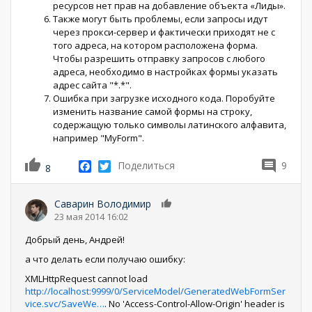
ресурсов нет прав на добавление объекта «Лиды».
Также могут быть проблемы, если запросы идут
через прокси-сервер и фактически приходят не с
того адреса, на котором расположена форма.
Чтобы разрешить отправку запросов с любого
адреса, необходимо в настройках формы указать
адрес сайта "*.*".
Ошибка при загрузке исходного кода. Поробуйте
изменить название самой формы на строку,
содержащую только символы латинского алфавита,
например "MyForm".
Facebook
Twitter
Поделиться
9
8
Саварин Володимир
0
23 мая 2014 16:02
Добрый день, Андрей!
а что делать если получаю ошибку:
XMLHttpRequest cannot load
http://localhost:9999/0/ServiceModel/GeneratedWebFormSer
vice.svc/SaveWe…
. No 'Access-Control-Allow-Origin' header is