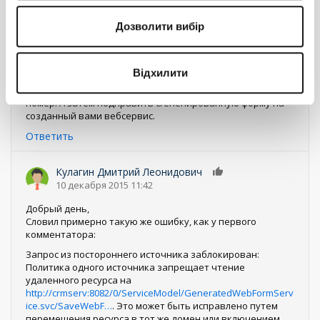
Ответить
Дозволити вибір
Олейников Владимир Владимирович
0
10 апреля 2015 09:31
Відхилити
Добрый день. Попробуйте сначала создать свой
вебсервис, который будет генерить лиды, и возвращать
номер. А затем подправить сгененированную форму на
созданный вами вебсервис.
Ответить
Кулагин Дмитрий Леонидович
0
10 декабря 2015 11:42
Добрый день,
Словил примерно такую же ошибку, как у первого
комментатора:
Запрос из постороннего источника заблокирован:
Политика одного источника запрещает чтение
удаленного ресурса на
http://crmserv:8082/0/ServiceModel/GeneratedWebFormServ
ice.svc/SaveWebF…
. Это может быть исправлено путем
перемещения ресурса в тот же домен или включением