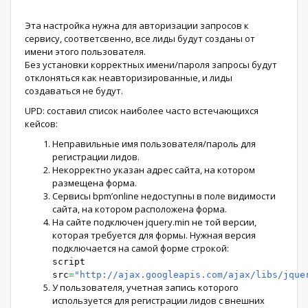
Эта настройка нужна для авторизации запросов к
сервису, соответсвенно, все лиды будут созданы от
имени этого пользователя.
Без установки корректных имени/пароля запросы будут
отклоняться как неавторизированные, и лиды
создаваться не будут.
UPD: составил список наиболее часто встечающихся
кейсов:
Неправильные имя пользователя/пароль для
регистрации лидов.
Некорректно указан адрес сайта, на котором
размещена форма.
Сервисы bpm’online недоступны в поле видимости
сайта, на котором расположена форма.
На сайте подключен jquery.min не той версии,
которая требуется для формы. Нужная версия
подключается на самой форме строкой:
script
src
=
"http://ajax.googleapis.com/ajax/libs/jque
У пользователя, учетная запись которого
используется для регистрации лидов с внешних