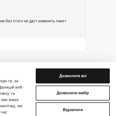
ом без этого не даст изменять пакет
Дозволити всі
про те, як
функцій веб-
Дозволити вибір
тингу та
ю про ваше
е на связи!
алітиці, які
Відхилити
 час
(044) 363-31-33
support@creatio.com