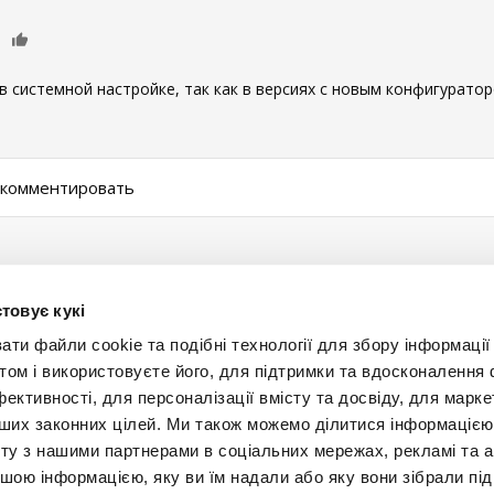
0
 в системной настройке, так как в версиях с новым конфигуратор
ы комментировать
товує кукі
и файли cookie та подібні технології для збору інформації 
том і використовуєте його, для підтримки та вдосконалення 
фективності, для персоналізації вмісту та досвіду, для марке
інших законних цілей. Ми також можемо ділитися інформаціє
Будьт
ту з нашими партнерами в соціальних мережах, рекламі та ан
ншою інформацією, яку ви їм надали або яку вони зібрали під
+38 