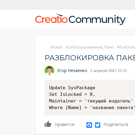
пакет
Заблокированный_Пакет
Разблок
РАЗБЛОКИРОВКА ПАК
Егор Нехаенко
5 апреля 2021 15:15
Update SysPackage

Set IsLocked = 0,

Maintainer = 'текущий издатель'

Where [Name] = 'название пакета
0
Facebook
Twitter
Нравится
Поделиться