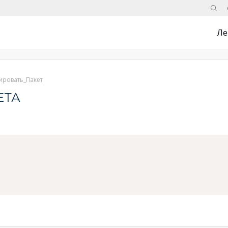
Поис
Ле
ировать_Пакет
ЕТА
'