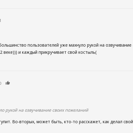
1
большинство пользователей уже махнуло рукой на озвучивание
2 веке))) и каждый прикручивает свой костыль(
0
0
ло рукой на озвучивание своих пожеланий
упит. Во-вторых, может быть, кто-то расскажет, как делал свой