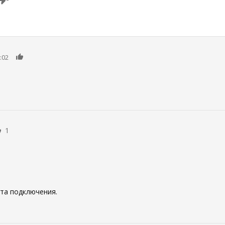
0
:02
1
та подключения.