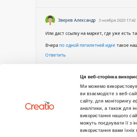
Зверев Александр
3 ноября 2020 17:42
Или даст ссылку на маркет, где уже есть 
Вчера
по одной пятилетней идее
такое наш
Ответить
Войдите
или
зарегистрируйтесь
, что б
Ця веб-сторінка викорис
Ми можемо використовуват
ви взаємодієте з веб-сай
сайту, для моніторингу е
аналітики, а також для 
використання нашого сай
можуть поєднувати її з і
використання вами їхніх 