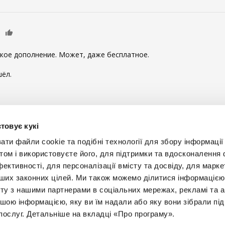
0
такое дополнение. Может, даже бесплатное.
ёл.
ы комментировать
товує кукі
и файли cookie та подібні технології для збору інформації 
том і використовуєте його, для підтримки та вдосконалення 
фективності, для персоналізації вмісту та досвіду, для марке
інших законних цілей. Ми також можемо ділитися інформаціє
Будьт
ту з нашими партнерами в соціальних мережах, рекламі та ан
ншою інформацією, яку ви їм надали або яку вони зібрали під
+38 
послуг. Детальніше на вкладці «Про програму».