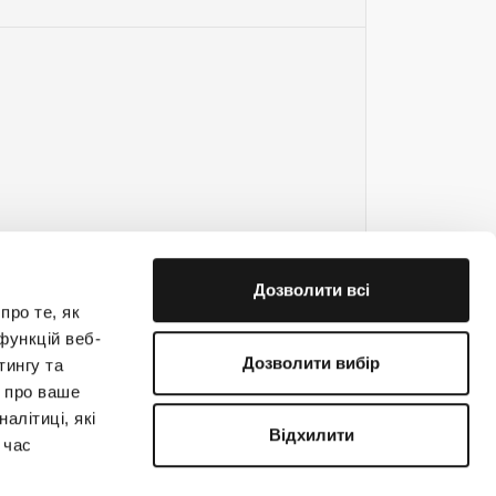
Дозволити всі
про те, як
функцій веб-
Дозволити вибір
тингу та
ю про ваше
е на связи!
алітиці, які
Відхилити
 час
(044) 363-31-33
support@creatio.com