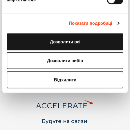
данным пожеланиям аналитикам продукта для анализа
возможности реализации в одной из будущих версий
системы.
Ответить
Показати подробиці
Руслан Хасанов
0
8 июля 2019 16:26
Дозволити всі
Спасибо, Илья.
Ответить
Дозволити вибір
Войдите
или
зарегистрируйтесь
, что бы комментировать
Відхилити
Будьте на связи!