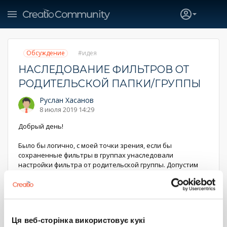
Обсуждение
идея
НАСЛЕДОВАНИЕ ФИЛЬТРОВ ОТ
РОДИТЕЛЬСКОЙ ПАПКИ/ГРУППЫ
Руслан Хасанов
8 июля 2019 14:29
Добрый день!
Было бы логично, с моей точки зрения, если бы
сохраненные фильтры в группах унаследовали
настройки фильтра от родительской группы. Допустим
имеется группа "Анализ лидов за последние Х дней", в
ней вложенные папки "Переведенные в продажу",
"Переданные дистрибьютору" и т.д. В папке
"Переведенные в продажу" еще порядка 4 папок: "Лиды
без активностей", "Лиды в работе" (т.е. по которым были
Ця веб-сторінка використовує кукі
выполнены активности, но имеются незавершенные),