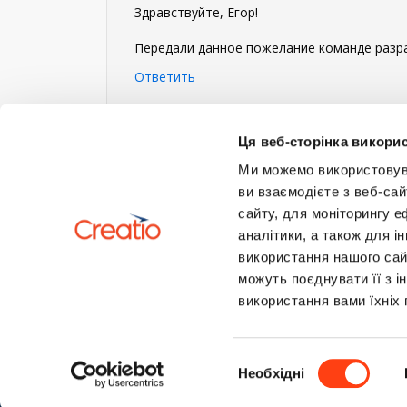
Здравствуйте, Егор!
Передали данное пожелание команде разра
Ответить
Войдите
или
зарегистрируйтесь
, что б
Ця веб-сторінка викорис
Ми можемо використовуват
ви взаємодієте з веб-сай
сайту, для моніторингу е
аналітики, а також для 
використання нашого сай
можуть поєднувати її з і
використання вами їхніх 
Вибір
Необхідні
згоди
© 2002-2026 Creatio
|
Конфиденциальность