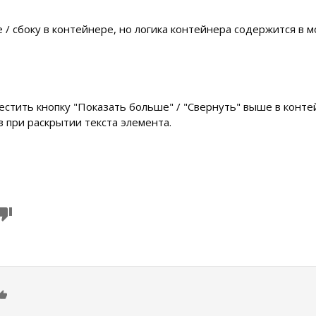
/ сбоку в контейнере, но логика контейнера содержится в мод
тить кнопку "Показать больше" / "Свернуть" выше в конте
з при раскрытии текста элемента.
0