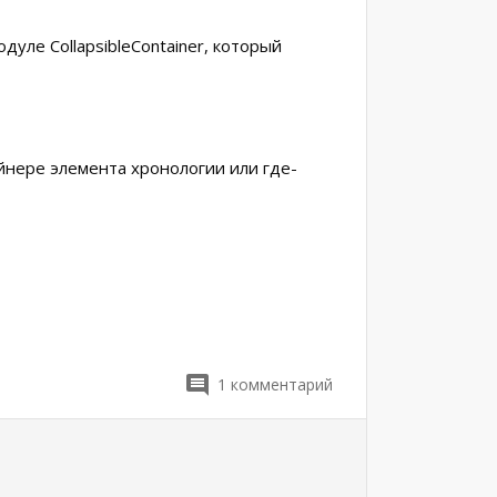
уле CollapsibleContainer, который
йнере элемента хронологии или где-
1
комментарий