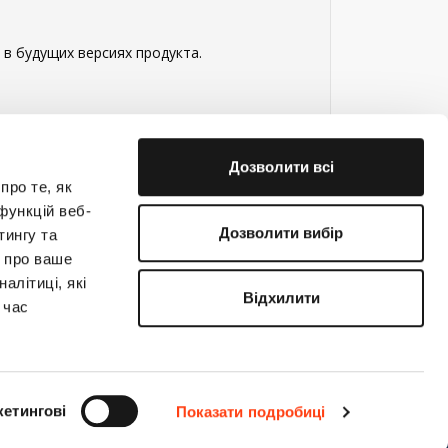
в будущих версиях продукта.
Дозволити всі
про те, як
функцій веб-
Дозволити вибір
тингу та
ю про ваше
е на связи!
алітиці, які
Відхилити
 час
(044) 363-31-33
support@creatio.com
етингові
Показати подробиці