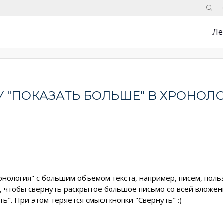
Поис
Ле
 "ПОКАЗАТЬ БОЛЬШЕ" В ХРОНОЛ
онология" с большим объемом текста, например, писем, поль
о, чтобы свернуть раскрытое большое письмо со всей вложе
ь". При этом теряется смысл кнопки "Свернуть" :)