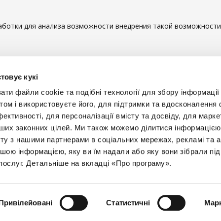
ботки для анализа возможности внедрения такой возможности 
ы комментировать
товує кукі
и файли cookie та подібні технології для збору інформації 
том і використовуєте його, для підтримки та вдосконалення 
фективності, для персоналізації вмісту та досвіду, для марке
інших законних цілей. Ми також можемо ділитися інформаціє
Будьт
ту з нашими партнерами в соціальних мережах, рекламі та ан
ншою інформацією, яку ви їм надали або яку вони зібрали під
+38 
послуг. Детальніше на вкладці «Про програму».
Привілейовані
Статистичні
Марк