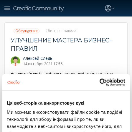
Обсуждение
бизнес-правила
УЛУЧШЕНИЕ МАСТЕРА БИЗНЕС-
ПРАВИЛ
Алексей Следь
14 октября 2021 17:56
Не плохо было бы добавить новое действие в мастер
правил, а именно "Активировать фокус". Вариантов
реализации несколько. Как дополнительная галочка для
действия "Показать элемент на странице", как
отдельное действие.
Ця веб-сторінка використовує кукі
Суть, откуда потребность.
Ми можемо використовувати файли cookie та подібні
Есть страница с множеством вкладок, которые
показываются в зависимости от условий. И когда мы
технології для збору інформації про те, як ви
показываем эти вкладки, то надо делать их активными.
взаємодієте з веб-сайтом і використовуєте його, для
Сейчас это можно реализовать только через код на