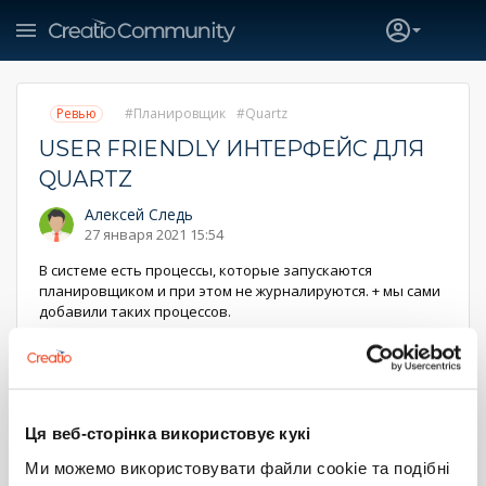
Ревью
Планировщик
Quartz
USER FRIENDLY ИНТЕРФЕЙС ДЛЯ
QUARTZ
Алексей Следь
27 января 2021 15:54
В системе есть процессы, которые запускаются
планировщиком и при этом не журналируются. + мы сами
добавили таких процессов.
Понять работу процессов можно только через таблицы в
БД или же через логи.
Идея сделать user friendly интерфейс для таких заданий,
чтоб можно было посмотреть, что в системе работает,
Ця веб-сторінка використовує кукі
когда последний запускалось. И будет вообще шикарно,
если будет возможность настройки этих заданий.
Ми можемо використовувати файли cookie та подібні