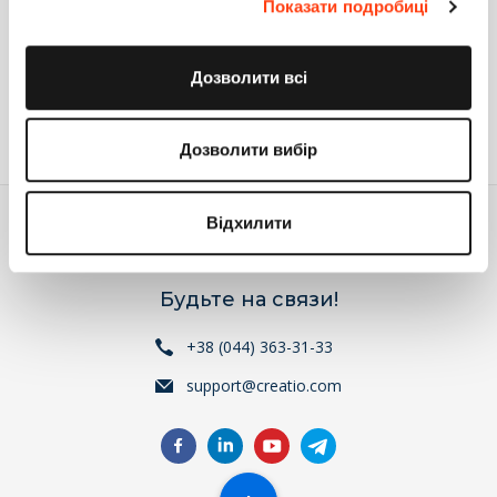
Показати подробиці
тем более, что наследование реализовано
по Вашей
идее
.
Ответить
Дозволити всі
Войдите
или
зарегистрируйтесь
, что бы комментировать
Дозволити вибір
Відхилити
Будьте на связи!
+38 (044) 363-31-33
support@creatio.com