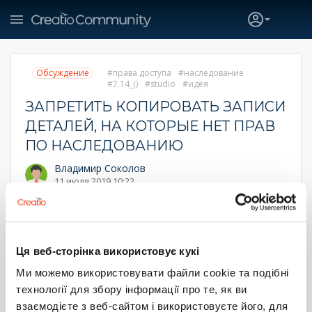
Обсуждение
права доступа
наследование
7.14_()
studio
идея
ЗАПРЕТИТЬ КОПИРОВАТЬ ЗАПИСИ
ДЕТАЛЕЙ, НА КОТОРЫЕ НЕТ ПРАВ
ПО НАСЛЕДОВАНИЮ
Владимир Соколов
11 июля 2019 10:22
На объекте включено наследование прав
При этом корректно отсутствует возможность добавить,
удалить и отредактировать эту запись.
Ця веб-сторінка використовує кукі
Однако вполне можно копировать, что в принципе
равнозначно добавлению.
Ми можемо використовувати файли cookie та подібні
технології для збору інформації про те, як ви
Думаю, что и эту возможность следует закрыть
взаємодієте з веб-сайтом і використовуєте його, для