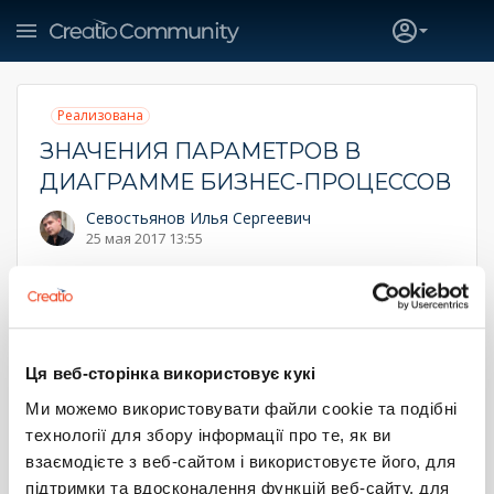
Реализована
ЗНАЧЕНИЯ ПАРАМЕТРОВ В
ДИАГРАММЕ БИЗНЕС-ПРОЦЕССОВ
Севостьянов Илья Сергеевич
25 мая 2017 13:55
Зачастую бизнес-процессы становятся очень сложными, с
10-тками элементов и вариантов развития.При отладке
бизнес-процессов, очень не хватает на сохраняемой
диаграмме процесса, значений параметров и историях
их изменения по ходу следования БП. Мне кажется такой
Ця веб-сторінка використовує кукі
функционал будет очень востребован. А как считают
участники сообщества, вас тоже посещала такая идея?
Ми можемо використовувати файли cookie та подібні
технології для збору інформації про те, як ви
Понравилась ли вам эта идея?
31
взаємодієте з веб-сайтом і використовуєте його, для
2
підтримки та вдосконалення функцій веб-сайту, для