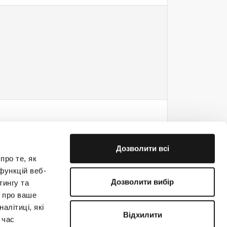
Дозволити всі
про те, як
функцій веб-
Дозволити вибір
тингу та
ю про ваше
е на связи!
алітиці, які
Відхилити
 час
(044) 363-31-33
support@creatio.com