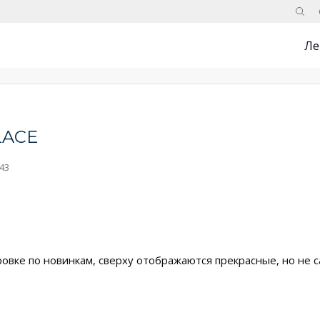
Поис
Ле
LACE
43
ировке по новинкам, сверху отображаются прекрасные, но не