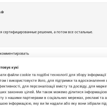
0
ся сертифицированные решения, а потом все остальные.
ы комментировать
товує кукі
и файли cookie та подібні технології для збору інформації 
том і використовуєте його, для підтримки та вдосконалення 
фективності, для персоналізації вмісту та досвіду, для марке
інших законних цілей. Ми також можемо ділитися інформаціє
Будьт
ту з нашими партнерами в соціальних мережах, рекламі та ан
ншою інформацією, яку ви їм надали або яку вони зібрали під
+38 