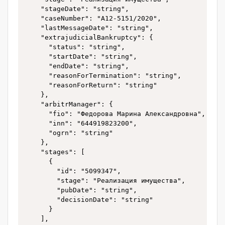
    "stageDate": "string",

    "caseNumber": "А12-5151/2020",

    "lastMessageDate": "string",

    "extrajudicialBankruptcy": {

      "status": "string",

      "startDate": "string",

      "endDate": "string",

      "reasonForTermination": "string",

      "reasonForReturn": "string"

    },

    "arbitrManager": {

      "fio": "Федорова Марина Александровна",

      "inn": "644919823200",

      "ogrn": "string"

    },

    "stages": [

      {

        "id": "5099347",

        "stage": "Реализация имущества",

        "pubDate": "string",

        "decisionDate": "string"

      }

    ],
