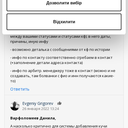
О, контур-фокус. плавали, знаем...
Дозволити вибір
Вообще чисто от вас и строения вашей системы должно
зависеть сколько объектов, какие связи и как парсится
json. Чисто глядя на структуру:
Відхилити
- должен быть объект под дело (+статус дела/мапинг
между вашими статусами и статусами кф). в него даты,
причины, иную инфу
- возможно деталька с сообщениями от кф по истории
- инфо по контакту соответственно сгребаем в контакт
(+заполнение детали адреса контакта)
- инфо по арбитр. менеджеру тоже в контакт (можно и не
создавать, там болванки с фио и инн получаются какие-
то)
Ответить
Evgeniy Grigorev
0
26 января 2022 13:24
Варфоломеев Данила,
А насколько критично для системы добавления кучи