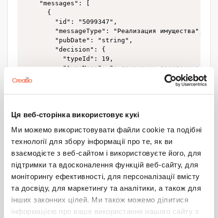
    "messages": [

      {

        "id": "5099347",

        "messageType": "Реализация имущества",

        "pubDate": "string",

        "decision": {

          "typeId": 19,

          "typeName": "о признании гражданина банк
          "date": "string"

        },

        "annulation": {

          "messageId": "string",

Ця веб-сторінка використовує кукі
          "reason": "string"

        }

Ми можемо використовувати файли cookie та подібні
      }

технології для збору інформації про те, як ви
    ]

  }

взаємодієте з веб-сайтом і використовуєте його, для
]
підтримки та вдосконалення функцій веб-сайту, для
моніторингу ефективності, для персоналізації вмісту
Для этого мне надо создать систему объектов в CRMке.
та досвіду, для маркетингу та аналітики, а також для
Напрашивается вариант что для каждого вложенного
інших законних цілей. Ми також можемо ділитися
объекта в JSON файле я создаю отдельный объект, но
смущает что будет неоправданно большое количество
інформацією про ваше використання нашого сайту з