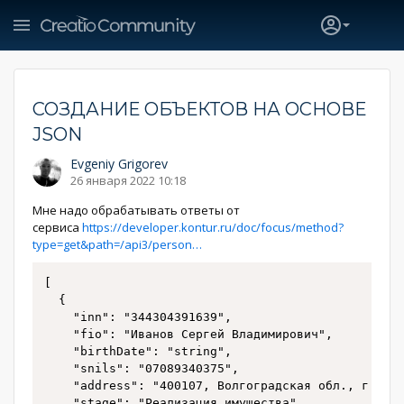
СОЗДАНИЕ ОБЪЕКТОВ НА ОСНОВЕ
JSON
Evgeniy Grigorev
26 января 2022 10:18
Мне надо обрабатывать ответы от
сервиса
https://developer.kontur.ru/doc/focus/method?
type=get&path=/api3/person…
[

  {

    "inn": "344304391639",

    "fio": "Иванов Сергей Владимирович",

    "birthDate": "string",

    "snils": "07089340375",

    "address": "400107, Волгоградская обл., г. Вол
    "stage": "Реализация имущества",
