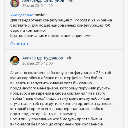
Александр Свистунов
0
26 мая 2015 11:29
Уже сделано
:smile:
Для стандартных конфигурация УТ Россия и УТ Украина
бесплатно, для модифицированных конфигураций 750
евро на компанию.
Краткое описание и презентацию приложил
Ответить
Александр Кудряшов
0
26 мая 2015 12:00
А где оно включено в базовую конфигурацию 7.5, чтоб
купив коробку в облаке из интерфейса без бубна
вызвать и запустить силами хотя бы сильно
продвинутого менеджера, которому поручили рулить
процессом внедрения в своей компании? Нет этого,
чтобы "появилось", надо этому менеджеру либо к вам
стучаться, чтоб прикрутили коннектор, либо в суппорт,
который скорее всего к вам перенаправит, либо к
партнеру, который... ну вы поняли :)
Вот и пишу пожелание чтоб модуль просто был. И
включался без помощи сторонней при купленной/