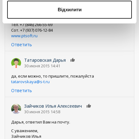
Зайчиков Илья
Менеджер продуктов
Відхилити
ООО «Программные Технологии»
Центр разработки и внедрения Террасофт Поволжье
Тел. +7 (846) 266-55-69
Сот. +7 (937) 076-12-84
www.ptsoft.ru
Ответить
Татаровская Дарья
0
30 июня 2015 14:41
да, если можно, то пришлите, пожалуйста
tatarovskaya@s-t.ru
Ответить
Зайчиков Илья Алексеевич
0
30 июня 2015 14:58
Дарья, ответил Вам на почту.
С уважением,
Зайчиков Илья