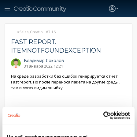
Sales_Creatio
7.16
FAST REPORT.
ITEMNOTFOUNDEXCEPTION
Владимир Соколов
31 января 2022 12:21
На среде разработки без ошибок генерируется отчет
Fast report. Но после переноса пакета на другие среды,
там в логах видим ошибку:
ERROR NT AUTHORITY\SYSTEM
Terrasoft.Web.Common.ServiceModel.ErrorHandler
HandleError - Internal Server Error
System.ServiceModel.Web.WebFaultException`1[Terrasoft.Co
Ця веб-сторінка використовує кукі