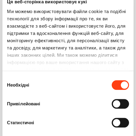
Ця веб-сторінка використовує кукі
AppScheduler
.
ScheduleMinutelyProcessJob
(
"TestJob"
,
"TestGroup"
,
"TestProcess"
,
Ми можемо використовувати файли cookie та подібні
UserConnection
.
Workspace
.
Name
,
технології для збору інформації про те, як ви
UserConnection
.
CurrentUser
.
Name
,
взаємодієте з веб-сайтом і використовуєте його, для
minutleyInterval
)
;
підтримки та вдосконалення функцій веб-сайту, для
return
true
;
моніторингу ефективності, для персоналізації вмісту
та досвіду, для маркетингу та аналітики, а також для
В БД в таблицах
QRTZ_JOB_DETAILS
и
QRTZ_TRIGGERS
появляются соответствующие записи.
інших законних цілей. Ми також можемо ділитися
Но в указанном периоде бизнес-процесс не вызывается
інформацією про ваше використання нашого сайту з
на исполнение.
нашими партнерами в соціальних мережах, рекламі та
Подскажите "куда копать" в чем может быть проблема ?
аналітиці, які можуть поєднувати її з іншою
PS:
Пробовали так же явное использование
Вибір
CronTriggerImpl
и
SimpleTriggerImpl
которые
інформацією, яку ви їм надали або яку вони зібрали
Необхідні
згоди
аналогично - всё регистрируют но задания не
під час використання вами їхніх послуг. Детальніше
выполняются.
на вкладці «Про програму».
Привілейовані
1
0
Статистичні
Зарицкий Олег
0
26 июня 2017 17:49