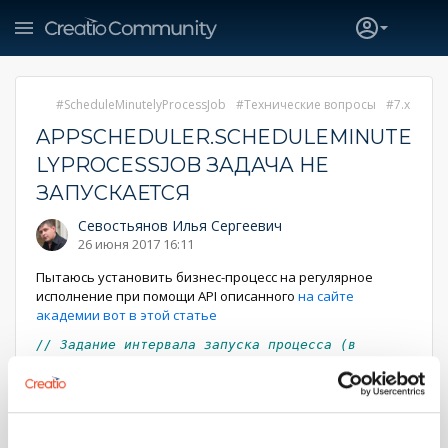
ScheduleMinutelyProcessJob
Технические вопросы
7.x
APPSCHEDULER.SCHEDULEMINUTE
LYPROCESSJOB ЗАДАЧА НЕ
ЗАПУСКАЕТСЯ
Севостьянов Илья Сергеевич
26 июня 2017 16:11
Пытаюсь установить бизнес-процесс на регулярное
исполнение при помощи API описанного
на сайте
академии вот в этой статье
// Задание интервала запуска процесса (в
минутах).
int
minutleyInterval
=
2
;
// Добавление задания по запуску процесса в
планировщик.