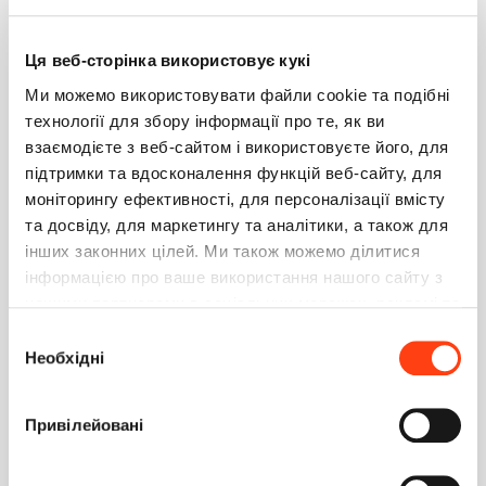
3
1
Ця веб-сторінка використовує кукі
Севостьянов Илья Сергеевич
0
Ми можемо використовувати файли cookie та подібні
6 сентября 2017 12:18
технології для збору інформації про те, як ви
попробуйте по аналогии с
ConnectionString из
взаємодієте з веб-сайтом і використовуєте його, для
StackExchange
підтримки та вдосконалення функцій веб-сайту, для
моніторингу ефективності, для персоналізації вмісту
<add name="redis"
та досвіду, для маркетингу та аналітики, а також для
connectionString="name=user;password=123;host=localhost;
інших законних цілей. Ми також можемо ділитися
db=1;port=6379;maxReadPoolSize=25;maxWritePoolSize=25"
/>
інформацією про ваше використання нашого сайту з
нашими партнерами в соціальних мережах, рекламі та
в любом случае дайте знать получилось или нет :)
аналітиці, які можуть поєднувати її з іншою
Ответить
Вибір
інформацією, яку ви їм надали або яку вони зібрали
Необхідні
згоди
під час використання вами їхніх послуг. Детальніше
Вадим Косарев
0
на вкладці «Про програму».
6 сентября 2017 20:08
Привілейовані
Севостьянов Илья Сергеевич,
Илья, спасибо за ответ, но, к сожалению, система с