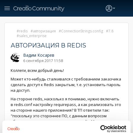
redis
авторизация
ConnectionStrings.config
7.8
sales_enterprise
АВТОРИЗАЦИЯ В REDIS
Вадим Косарев
6 сентября 2017 11:58
Коллеги, всем добрый день!
Может кто-нибудь сталкивался с требованием заказчика
сделать доступ к Redis закрытым, т.е. установить пароль
на доступ.
На стороне redis, насколько я понимаю, нужно включить
в redis.conf настройку requirepass, а как реализовать это
на стороне нашего приложения? В ТП ответили так:
"поскольку это стороннее ПО, с данным вопросом
обратитесь к поставщику продукта redis. Мы
предоставляем поддержку продукта bpm'online."