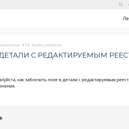
Поис
Ле
м реестром
7.8
sales_enterprise
 ДЕТАЛИ С РЕДАКТИРУЕМЫМ РЕЕ
луйста, как заблочить поле в детали с редактируемым реест
енения.
0