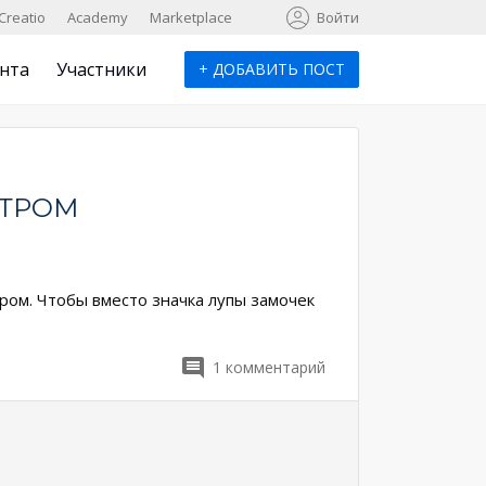
к
Creatio
Academy
Marketplace
Войти
нта
Участники
+
ДОБАВИТЬ ПОСТ
СТРОМ
ром. Чтобы вместо значка лупы замочек
1
комментарий