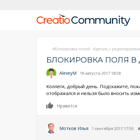
Блокировка полей
деталь с редактируемы
БЛОКИРОВКА ПОЛЯ В
AlexeyM
18 августа 2017 18:58
Коллеги, добрый день. Подскажите, пожа
отображался и нельзя было вносить изм
0
Нравится
Мотков Илья
1 сентября 2017 17:50