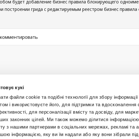
обом будет добавление бизнес правила блокирующего одноимен
при построении грида с редактируемым реестром бизнес правила
ы комментировать
товує кукі
и файли cookie та подібні технології для збору інформації 
том і використовуєте його, для підтримки та вдосконалення 
фективності, для персоналізації вмісту та досвіду, для марке
інших законних цілей. Ми також можемо ділитися інформаціє
Будьт
ту з нашими партнерами в соціальних мережах, рекламі та ан
ншою інформацією, яку ви їм надали або яку вони зібрали під
+38 