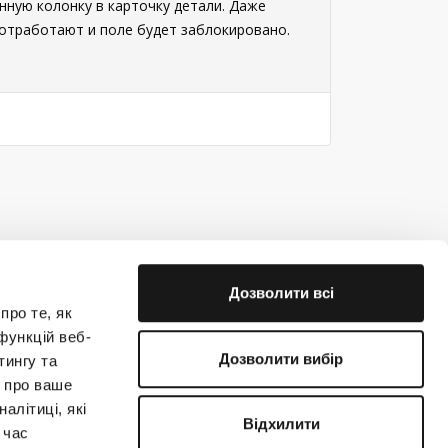
ную колонку в карточку детали. Даже
 отработают и поле будет заблокировано.
Дозволити всі
про те, як
функцій веб-
Дозволити вибір
тингу та
ю про ваше
е на связи!
алітиці, які
Відхилити
 час
(044) 363-31-33
support@creatio.com