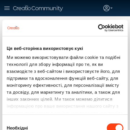
7.10
mobile
BPM ONLINE MOBILE
Ця веб-сторінка використовує кукі
Литвинко Павел
26 сентября 2017 13:17
Ми можемо використовувати файли cookie та подібні
Добрый день, интересует следующее:
технології для збору інформації про те, як ви
взаємодієте з веб-сайтом і використовуєте його, для
Можно ли в мобильной версии, например по чекбоксу/
підтримки та вдосконалення функцій веб-сайту, для
кнопке получить "Текущее местоположение устройства"?
моніторингу ефективності, для персоналізації вмісту
(Координаты).
та досвіду, для маркетингу та аналітики, а також для
1
1
інших законних цілей. Ми також можемо ділитися
інформацією про ваше використання нашого сайту з
нашими партнерами в соціальних мережах, рекламі та
Литвинко Павел
0
27 сентября 2017 17:27
аналітиці, які можуть поєднувати її з іншою
Вибір
інформацією, яку ви їм надали або яку вони зібрали
Необхідні
Получил частично информацию по своему вопросу, для
згоди