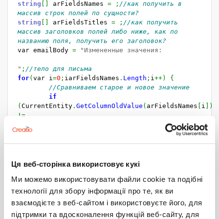
string
[
]
arFieldsNames
=
;
//как получить в
массив строк полей по сущности?
string
[
]
arFieldsTitles
=
;
//как получить
массив заголовков полей либо ниже, как по
названию поля, получить его заголовок?
var emailBody
=
"Измененные значения:
"
;
//тело для письма
for
(
var i
=
0
;
i
arFieldsNames
.
Length
;
i
++
)
{
//Сравниваем старое и новое значение
if
(
CurrentEntity
.
GetColumnOldValue
(
arFieldsNames
[
i
]
)
!=
CurrentEntity
.
GetColumnValue
(
arFieldsNames
[
i
]
)
)
{
var fieldTitle
=
;
//как
получить сроку "Ответственный" по строке
"Owner" или "OwnerId"?
Ця веб-сторінка використовує кукі
emailBody
+=
fieldTitle
Ми можемо використовувати файли cookie та подібні
+
": "
+
CurrentEntity
.
GetColumnDisplayValue
(
)
+
"
технології для збору інформації про те, як ви
взаємодієте з веб-сайтом і використовуєте його, для
"
;
//Записываем в тело письма
підтримки та вдосконалення функцій веб-сайту, для
}