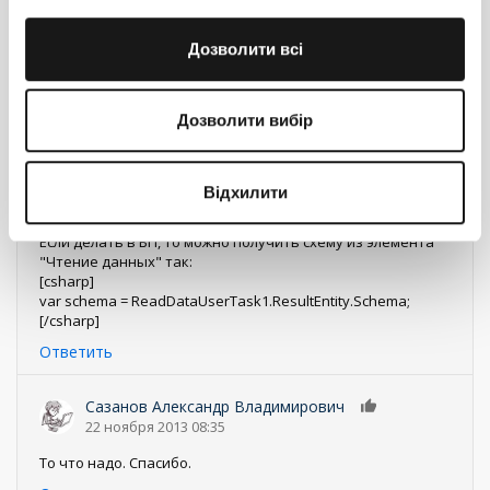
Здравствуйте!
Доступ к колонкам можно получить так:
[csharp]
Дозволити всі
var columns = this.Entity.Schema.Columns; //коллекция
колонок
//затем можно их перебрать
Дозволити вибір
foreach (var column in columns)
{
//своя логика
//column.Caption - подпись колонки, например
Відхилити
}
[/csharp]
Если делать в БП, то можно получить схему из элемента
"Чтение данных" так:
[csharp]
var schema = ReadDataUserTask1.ResultEntity.Schema;
[/csharp]
Ответить
Сазанов Александр Владимирович
0
22 ноября 2013 08:35
То что надо. Спасибо.