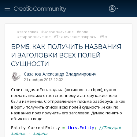
заголовок
новое значение
поле
старое значение
Технические вопросы
5.x
BPM5: КАК ПОЛУЧИТЬ НАЗВАНИЯ
И ЗАГОЛОВКИ ВСЕХ ПОЛЕЙ
СУЩНОСТИ
Сазанов Александр Владимирович
21 ноября 2013 12:02
Стоит задача: Есть задача (активность в bpm), нужно
послать письмо ответственному и автору какие поля
были изменены. С отправлением письма разберусь, а как
в bpm5 получить список всех полей сущности, и как по
названию поля получить его заголовок. Думаю понятно
объясню в коде
Entity CurrentEntity
=
this
.
Entity
;
//Текущая
запись - задача