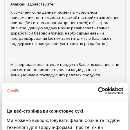
Алексей, здравствуйте!
К сожалению, на данный момент в мобильном
приложении нет пользовательской настройки изменения
поиска (без использования процентов %) в быстром
фильтре. Данную задачу можно реализовать только
доработкой базовой логики, необходимы навыки
программирования (хотим заметить, что в Ваш пакет
поддержки не входят консультации по разработке).
Мы передали аналитикам продукта Ваше пожелание, они
рассмотрят возможность реализации данного
функционала в последующих релизах продукта.
Вы можете попробовать самостоятельно изменить
логику.
Ця веб-сторінка використовує кукі
Ми можемо використовувати файли cookie та подібні
Для мобильной же версии необходимо реализовывать на
уровне код.
технології для збору інформації про те, як ви