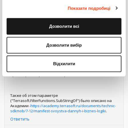
- в результате должно работать согласно бизнес-задаче
-
http://prntscr.com/hgci19
.
Показати подробиці
Дозволити всі
По умолчанию название манифеста
MobileApplicationManifestDefaultWorkspace, но если это
пользовательское рабочее место, то приблизительное
имя в конфигурации будет
Дозволити вибір
MobileApplicationManifest[название рабочего места].
Примечание. Заметьте, какое рабочее место Вы
Відхилити
используете в мобильном устройстве и в какой манифест
Вы добавляете код. Убедитесь, что Вы
просинхронизированы с тем рабочим местом.
Также об этом параметре
("Terrasoft.FilterFunctions.SubStringOf") было описано на
Академии -
https://academy.terrasoft.ru/documents/technic-
sdkmob/7-12/manifest-svoystva-dannyh-i-biznes-logiki
.
Ответить