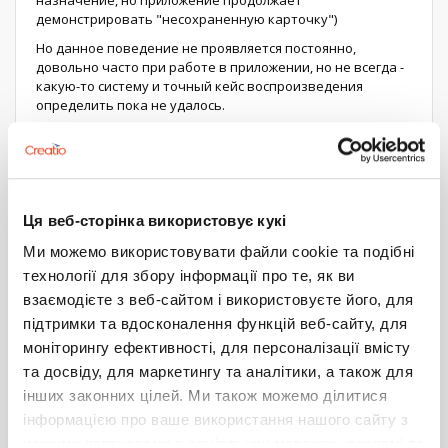
назначение, но приложение продолжает
демонстрировать "несохраненную карточку")
Но данное поведение не проявляется постоянно,
довольно часто при работе в приложении, но не всегда -
какую-то систему и точный кейс воспроизведения
определить пока не удалось.
В время наличия этого поведения, в консоли ошибок или
предупреждений не наблюдается.
PS: чаще всего проявляется когда с карточки раздела,
пользователь хочет перейти в сам раздел, при переходе
в разделы другие (отличные от того из которого открыта
Ця веб-сторінка використовує кукі
карточка) такого поведения ни разу не наблюдалось.
Ми можемо використовувати файли cookie та подібні
Хочется спросить у сообщества - имеются ли у кого ни
технології для збору інформації про те, як ви
будь аналогичные проблемы, или это какой-то
взаємодієте з веб-сайтом і використовуєте його, для
индивидуальный случай у нас получается ?
підтримки та вдосконалення функцій веб-сайту, для
Ну и в случае если мы не одни с этим столкнулись - то это
моніторингу ефективності, для персоналізації вмісту
фидбэк о дефекте.
та досвіду, для маркетингу та аналітики, а також для
Только надо сценарий воспроизведения определить.
інших законних цілей. Ми також можемо ділитися
4
0
інформацією про ваше використання нашого сайту з
нашими партнерами в соціальних мережах, рекламі та