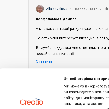
Alla Savelieva
13 ноября 2018 17:36
Варфоломеев Данила,
А мне как раз такой раздел нужен не для а
То есть меня интересует инструмент для у
В службе поддержки мне ответили, что я 
версий очень низкая)))
Ответить
Войдите
или
зарегистрируйтесь
, что б
Ця веб-сторінка викорис
Ми можемо використовуват
ви взаємодієте з веб-сай
сайту, для моніторингу е
аналітики, а також для 