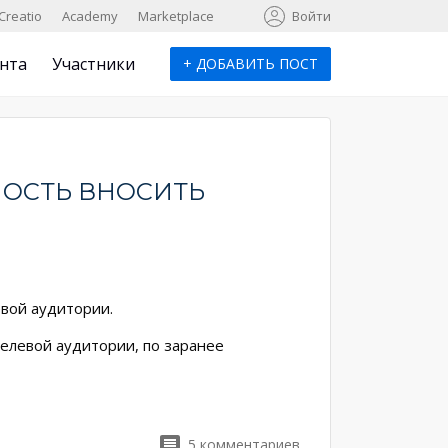
к
Creatio
Academy
Marketplace
Войти
нта
Участники
+
ДОБАВИТЬ ПОСТ
НОСТЬ ВНОСИТЬ
евой аудитории.
целевой аудитории, по заранее
5
комментариев