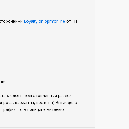
о сторонними
Loyalty on bpm'online
от ПТ
ния.
вставлялся в подготовленный раздел
опроса, варианты, вес и т.п) Выглядело
 график, то в принципе читаемо