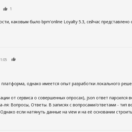
1
сти, каковым было bpm'online Loyalty 5.3, сейчас представлен
0
1:05
 платформа, однако имеется опыт разработки локального реше
мации от сервиса о совершенных опросах), json ответ парсился 
 а-ля: Вопросы, Ответы. В записях с вопросами/ответами - тип в
Однако если натянуть данные на view и на её основании строить