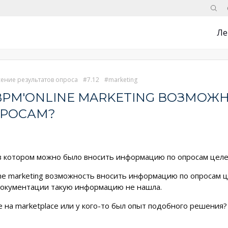
Поис
Ле
сение результатов опроса
7.12
marketing
 BPM'ONLINE MARKETING ВОЗМОЖ
РОСАМ?
, в котором можно было вносить информацию по опросам цел
line marketing возможность вносить информацию по опросам 
 документации такую информацию не нашла.
е на marketplace или у кого-то был опыт подобного решения?