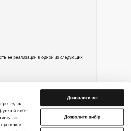
сть её реализации в одной из следующих
Дозволити всі
про те, як
функцій веб-
Дозволити вибір
тингу та
ю про ваше
е на связи!