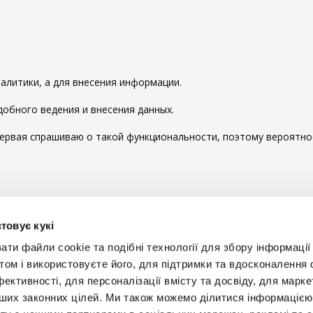
0
налитики, а для внесения информации.
добного ведения и внесения данных.
первая спрашиваю о такой функциональности, поэтому вероятно
ы комментировать
товує кукі
и файли cookie та подібні технології для збору інформації 
том і використовуєте його, для підтримки та вдосконалення 
фективності, для персоналізації вмісту та досвіду, для марке
інших законних цілей. Ми також можемо ділитися інформаціє
Будьт