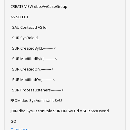
CREATE VIEW dbo.VwCaseGroup
AS SELECT
SAU.ContactId AS Id,
SUR.SysRoleId,
SUR.CreatedById,---------<
SUR.ModifiedById,---------<
SUR.CreatedOn,---------<
SUR.ModifiedOn,---------<
SUR.ProcessListeners---------<
FROM dbo.SysAdminUnit SAU
JOIN dbo.SysUserInRole SUR ON SAU.Id = SUR.SysUserId
GO
Ответить