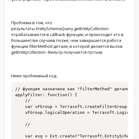
Проблема в том, что
результаты EntitySchemaQuery.getEntityCollection
отрабатываются в callback-функции, и происходит это в
большинстве случаев позже, чем завершается работа
функции filterMethod детали, в которой делается вызов
getEntityCollection. Фильтр получается пустым.
Ниже проблемный код:
// функция назначена как "filterMethod" детали

applyFilter: function() {

    //

    var vFGroup = Terrasoft.createFilterGroup();

    vFGroup.logicalOperation = Terrasoft.LogicalOp
    //

    var esq = Ext.create("Terrasoft.EntitySchemaQu