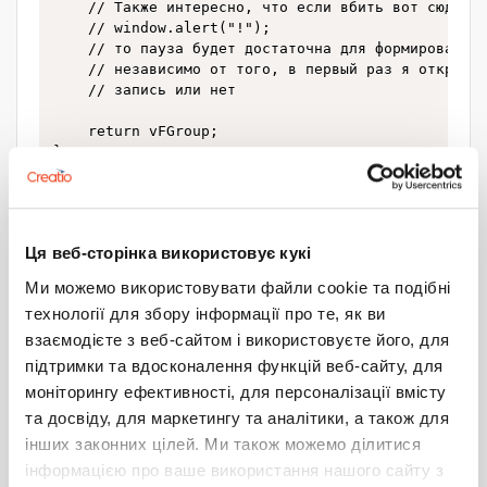
    // Также интересно, что если вбить вот сюда:

    // window.alert("!");

    // то пауза будет достаточна для формирования 
    // независимо от того, в первый раз я открываю
    // запись или нет

    return vFGroup;

},
4
0
Ця веб-сторінка використовує кукі
Виктор Мелковский
1
22 сентября 2020 08:17
Ми можемо використовувати файли cookie та подібні
технології для збору інформації про те, як ви
Согласен с Александр Зверев
взаємодієте з веб-сайтом і використовуєте його, для
Недавно сам мучался с подобным, гораздо приятнее
підтримки та вдосконалення функцій веб-сайту, для
когда вся логика связок таблиц завернута во фьюху.
моніторингу ефективності, для персоналізації вмісту
та досвіду, для маркетингу та аналітики, а також для
Главное не забыть что во фьюхе должны быть также
служебные поля:
інших законних цілей. Ми також можемо ділитися
інформацією про ваше використання нашого сайту з