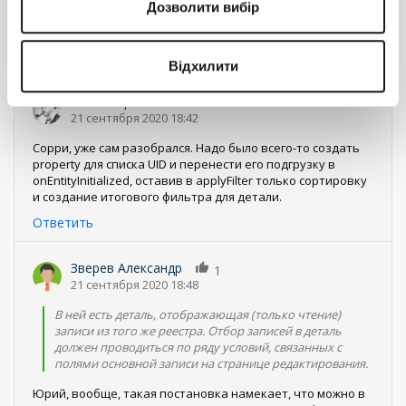
Дозволити вибір
GO
Ответить
Відхилити
Генин Юрий
0
21 сентября 2020 18:42
Сорри, уже сам разобрался. Надо было всего-то создать
property для списка UID и перенести его подгрузку в
onEntityInitialized, оставив в applyFilter только сортировку
и создание итогового фильтра для детали.
Ответить
Зверев Александр
1
21 сентября 2020 18:48
В ней есть деталь, отображающая (только чтение)
записи из того же реестра. Отбор записей в деталь
должен проводиться по ряду условий, связанных с
полями основной записи на странице редактирования.
Юрий, вообще, такая постановка намекает, что можно в