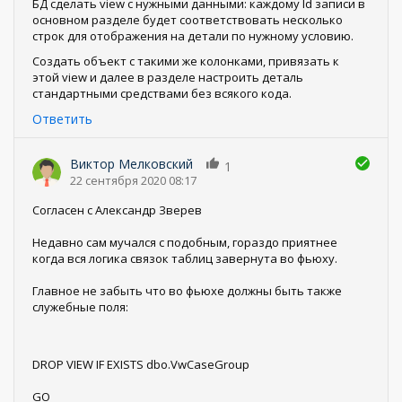
БД сделать view с нужными данными: каждому Id записи в
основном разделе будет соответствовать несколько
строк для отображения на детали по нужному условию.
Создать объект с такими же колонками, привязать к
этой view и далее в разделе настроить деталь
стандартными средствами без всякого кода.
Ответить
Виктор Мелковский
1
22 сентября 2020 08:17
Согласен с Александр Зверев
Недавно сам мучался с подобным, гораздо приятнее
когда вся логика связок таблиц завернута во фьюху.
Главное не забыть что во фьюхе должны быть также
служебные поля:
DROP VIEW IF EXISTS dbo.VwCaseGroup
GO