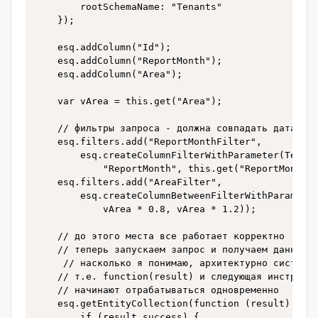
        rootSchemaName: "Tenants"

    });

    esq.addColumn("Id");

    esq.addColumn("ReportMonth");

    esq.addColumn("Area");

    var vArea = this.get("Area");

    // фильтры запроса - должна совпадать дата, и 
    esq.filters.add("ReportMonthFilter", 

        esq.createColumnFilterWithParameter(Terras
            "ReportMonth", this.get("ReportMonth")
    esq.filters.add("AreaFilter", 

        esq.createColumnBetweenFilterWithParameter
            vArea * 0.8, vArea * 1.2));

    // до этого места все работает корректно 

    // теперь запускаем запрос и получаем данные

     // насколько я понимаю, архитектурно система 
    // т.е. function(result) и следующая инструкци
    // начинают отрабатываться одновременно

    esq.getEntityCollection(function (result) {

        if (result.success) {
