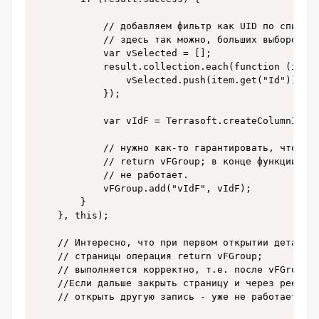
            // добавляем фильтр как UID по списку

            // здесь так можно, больших выборок не
            var vSelected = [];                   
            result.collection.each(function (item)
                vSelected.push(item.get("Id"));

            });

            var vIdF = Terrasoft.createColumnInFil
            // нужно как-то гарантировать, чтобы э
            // return vFGroup; в конце функции. Ин
            // не работает. 

            vFGroup.add("vIdF", vIdF);

        }

    }, this);

    // Интересно, что при первом открытии детали п
    // страницы операция return vFGroup; 

    // выполняется корректно, т.е. после vFGroup.a
    //Если дальше закрыть страницу и через реестр

    // открыть другую запись - уже не работает.
