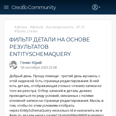
Деталь
фильтр
ассинхронность
7.15
Studio_Creatio
ФИЛЬТР ДЕТАЛИ НА ОСНОВЕ
РЕЗУЛЬТАТОВ
ENTITYSCHEMAQUERY
Генин Юрий
18 сентября 2020 22:08
Добрый день. Прошу помощи - третий день мучаюсь с
этой задачкой. Есть страница редактирования. В ней
есть деталь, отображающая (только чтение) записи из
того же реестра. Отбор записей в деталь должен
проводиться по ряду условий, связанных с полями
основной записи на странице редактирования. Мысль в
том, чтобы по этим условиям отобрать
через EntitySchemaQuery несколько Id и назначить их в
фильтр детали через createColumnInFilterWithParameters.