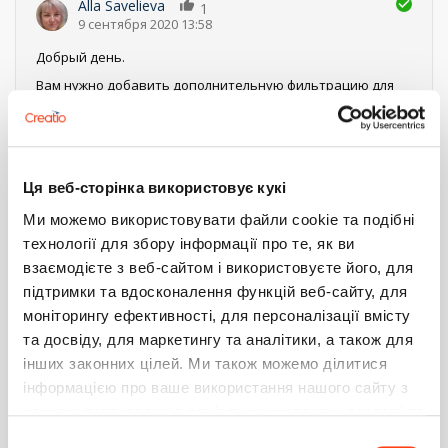
Alla Savelieva
1
9 сентября 2020 13:58
Добрый день.
Вам нужно добавить дополнительную фильтрацию для
справочного поля и отображать только те значения,
которые не используются в других записях этой детали.
Ниже привожу пример подобной фильтрации:
Ця веб-сторінка використовує кукі
if (project && project.value) {

	var filterGroup = this.Terrasoft.createFilterGroup();

Ми можемо використовувати файли cookie та подібні
	var subFilters = Terrasoft.createFilterGroup();

технології для збору інформації про те, як ви
    subFilters.addItem(Terrasoft.createColumnFilte
взаємодієте з веб-сайтом і використовуєте його, для
		Terrasoft.ComparisonType.EQUAL, "EWBProject", project.value));

	filterGroup.addItem(this.Terrasoft.createExistsFilter("[BTProjectDisease:BTDiseaseType:Id].Id",

підтримки та вдосконалення функцій веб-сайту, для
		subFilters));

моніторингу ефективності, для персоналізації вмісту
	var subFilters1 = Terrasoft.createFilterGroup();

та досвіду, для маркетингу та аналітики, а також для
	subFilters1.addItem(Terrasoft.createColumnFilterWithParameter(

		Terrasoft.ComparisonType.EQUAL, "ProjectSpecification", this.get("MasterRecordId")));

інших законних цілей. Ми також можемо ділитися
	filterGroup.addItem(this.Terrasoft.createNotExistsFilter(" 

інформацією про ваше використання нашого сайту з
       [SpecificationByDiseaseType:DiseaseType:Id].Id",	subFilte
нашими партнерами в соціальних мережах, рекламі та
}
аналітиці, які можуть поєднувати її з іншою
Вибір