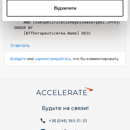
FROM

	[dbo].[SpecificationByDiseaseType] [SubSpecificationByDiseaseType] WITH(NOLOCK)

Відхилити
WHERE

	[SubSpecificationByDiseaseType].[DiseaseTypeId] = [BTDiseaseType].[Id]

	AND [SubSpecificationByDiseaseType].[ProjectSpecificationId] = @ProjectSpecificationId))

ORDER BY

	[BTTherapeuticArea.Name] DESC
Ответить
Войдите
или
зарегистрируйтесь
, что бы комментировать
Будьте на связи!
+38 (044) 363-31-33