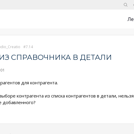
Поис
Ле
udio_Creatio
7.14
ИЗ СПРАВОЧНИКА В ДЕТАЛИ
:01
рагентов для контрагента.
 выборе контрагента из списка контрагентов в детали, нельз
же добавленного?