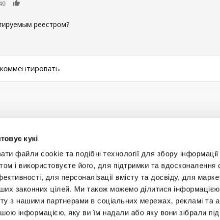
0
49
ктируемым реестром?
ы комментировать
товує кукі
и файли cookie та подібні технології для збору інформації 
том і використовуєте його, для підтримки та вдосконалення 
фективності, для персоналізації вмісту та досвіду, для марке
інших законних цілей. Ми також можемо ділитися інформаціє
Будьт
ту з нашими партнерами в соціальних мережах, рекламі та ан
ншою інформацією, яку ви їм надали або яку вони зібрали під
+38 