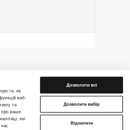
Дозволити всі
про те, як
функцій веб-
Дозволити вибір
тингу та
ю про ваше
е на связи!
алітиці, які
Відхилити
 час
(044) 363-31-33
support@creatio.com