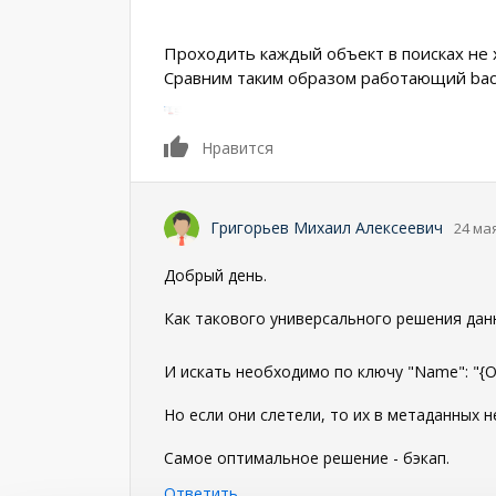
Проходить каждый объект в поисках не х
Сравним таким образом работающий bac
0
Нравится
Григорьев Михаил Алексеевич
24 мая
Добрый день.
Как такового универсального решения дан
И искать необходимо по ключу "Name": "{O
Но если они слетели, то их в метаданных н
Самое оптимальное решение - бэкап.
Ответить