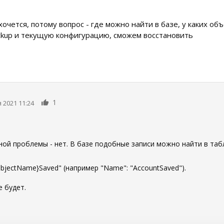
очется, потому вопрос - где можно найти в базе, у каких о
kup и текущую конфигурацию, сможем восстановить
1
 2021 11:24
ной проблемы - нет. В базе подобные записи можно найти в таб
bjectName}Saved" (например "Name": "AccountSaved").
е будет.