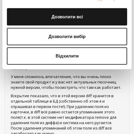
новый код, но система будет ругаться, то тогда нужно
посмотреть откуда по callstack пришла эта ошибка.
Возможно есть завязки на существования этого поля.
Дозволити всі
В случае с перестановкой позиций ситуация одинаковая.
Скорее всего дела в Redis
Дозволити вибір
Ответить
Дмитрий Тёскин
0
Відхилити
17 июля 2018 15:19
Коллеги,
У меня сложилось впечатление, что вы очень плохо
знаете свой продукт и у вас нет актуальных песочниц
нужной версии, чтобы посмотреть что там как работает.
Вскрытие показало, что в этой версии diff хранится в
отдельной таблице в БД (собственно об этом я и
спрашивал в первом посте!). При удалении поля из
карточки, в diff всё равно остается упоминание этого
поля(т.к. в этой системе нет модификатора remove для
удаления поля из диффа) и система на него ругается.
После удаления упоминаний об этом поле из diff всё
заработало как нужно.