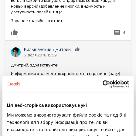
Есть ли какой-то мануал стандартных кейсов как для
новых версий (добавление кнопки, видимость и
доступность полей и т.д.)?
Заранее спасибо за ответ.
4
1
Вильшанский Дмитрий
0
6 июля 2018 15:59
Дмитрий, здравствуйте!
Информация о элементах храниться на странице (page)
Вся доступная SDK информация доступна по ссылке
-
https://www.bpmonline.com/bpmonlinesdken/
Также есть видео на канале
-
https://www.youtube.com/user/terrasoftvideo/videos
Ця веб-сторінка використовує кукі
Ответить
Ми можемо використовувати файли cookie та подібні
технології для збору інформації про те, як ви
Дмитрий Тёскин
0
взаємодієте з веб-сайтом і використовуєте його, для
9 июля 2018 12:18