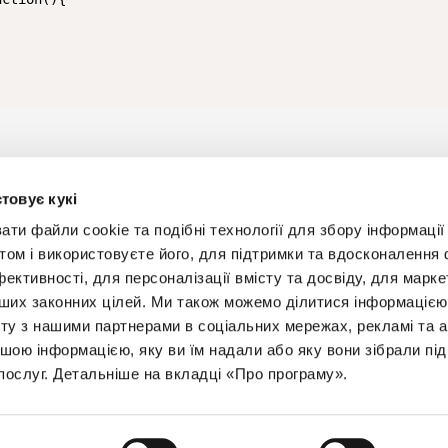
ы комментировать
товує кукі
и файли cookie та подібні технології для збору інформації 
том і використовуєте його, для підтримки та вдосконалення 
фективності, для персоналізації вмісту та досвіду, для марке
інших законних цілей. Ми також можемо ділитися інформаціє
Будьт
ту з нашими партнерами в соціальних мережах, рекламі та ан
ншою інформацією, яку ви їм надали або яку вони зібрали під
+38 
послуг. Детальніше на вкладці «Про програму».