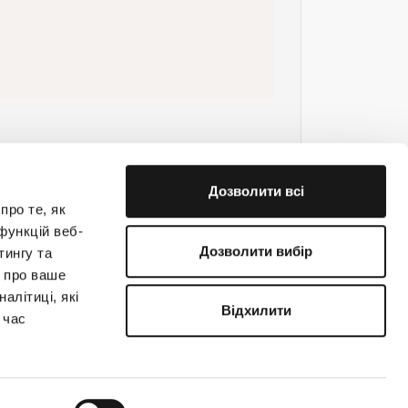
Дозволити всі
про те, як
функцій веб-
Дозволити вибір
тингу та
ю про ваше
е на связи!
алітиці, які
Відхилити
 час
(044) 363-31-33
support@creatio.com