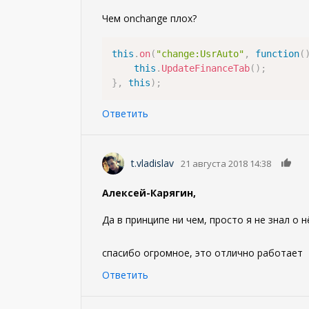
Чем onchange плох?
this
.
on
(
"change:UsrAuto"
,
function
(
this
.
UpdateFinanceTab
(
)
;
}
,
this
)
;
Ответить
0
t.vladislav
21 августа 2018 14:38
Алексей-Карягин,
Да в принципе ни чем, просто я не знал о нё
спасибо огромное, это отлично работает
Ответить