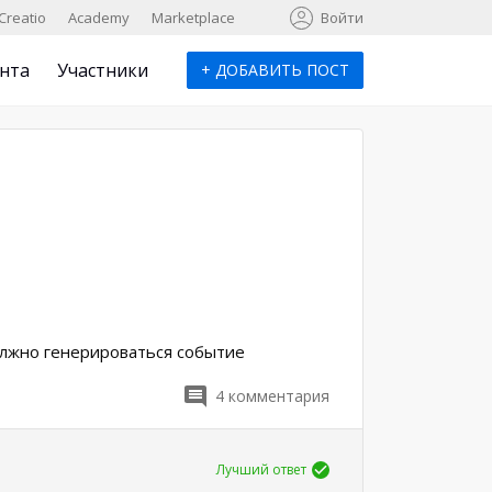
к
Creatio
Academy
Marketplace
Войти
нта
Участники
+
ДОБАВИТЬ ПОСТ
должно генерироваться событие
4
комментария
Лучший ответ