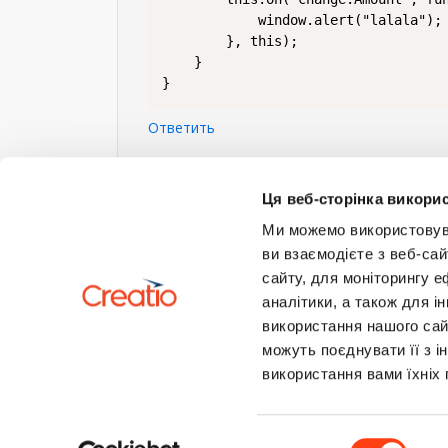
            window.alert("lalala");

        }, this);

    }

}
Ответить
Войдите
или
зарегистрируйтесь
, что б
Ця веб-сторінка викорис
Ми можемо використовуват
ви взаємодієте з веб-сай
сайту, для моніторингу е
аналітики, а також для 
використання нашого сай
можуть поєднувати її з і
використання вами їхніх 
Вибір