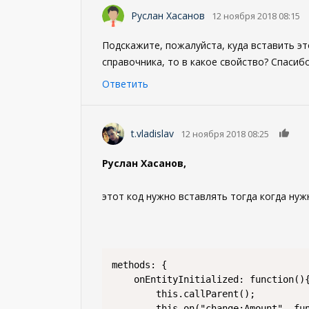
Руслан Хасанов
12 ноября 2018 08:15
Подскажите, пожалуйста, куда вставить эт
справочника, то в какое свойство? Спасибо
Ответить
0
t.vladislav
12 ноября 2018 08:25
Руслан Хасанов,
этот код нужно вставлять тогда когда нужн
methods: {

    onEntityInitialized: function(){
        this.callParent();

        this.on("change:Amount", fun