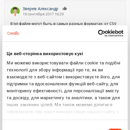
Зверев Александр
0
19 сентября 2017 16:29
В txt-файле могут быть в самых разных форматах: от CSV
до XML или JSON, или же какие-то собственные
соглашения. В зависимости от формата и нужно
придумывать логику импорта.
Ответить
Ця веб-сторінка використовує кукі
Кузнецов Сергей
0
Ми можемо використовувати файли cookie та подібні
19 сентября 2017 17:20
технології для збору інформації про те, як ви
взаємодієте з веб-сайтом і використовуєте його, для
Допустим, формат обычный, сверху вниз идут
определённые ключи и через знак равенства им
підтримки та вдосконалення функцій веб-сайту, для
присваиваются значения. Логику импорта придумать не
моніторингу ефективності, для персоналізації вмісту
проблема. Вопрос в том, как её внедрить в стандартный
та досвіду, для маркетингу та аналітики, а також для
режим? Что переопределять, расширять? Возможно ли
это вообще?
інших законних цілей. Ми також можемо ділитися
Ответить
інформацією про ваше використання нашого сайту з
нашими партнерами в соціальних мережах, рекламі та
аналітиці, які можуть поєднувати її з іншою
Варфоломеев Данила
1
Вибір