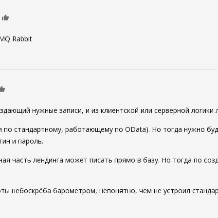
0
MQ Rabbit
0
дающий нужные записи, и из клиентской или серверной логики 
и по стандартному, работающему по OData). Но тогда нужно бу
гин и пароль.
ная часть лендинга может писать прямо в базу. Но тогда по со
оты небоскрёба барометром, непонятно, чем не устроил станда