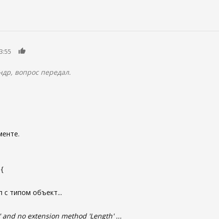
0
3:55
ндр, вопрос передал.
менте.
 {
 с типом объект...
h' and no extension method 'Length' ...