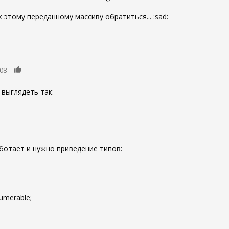
 этому переданному массиву обратиться... :sad:
0
:08
 выглядеть так:
аботает и нужно приведение типов:
umerable;