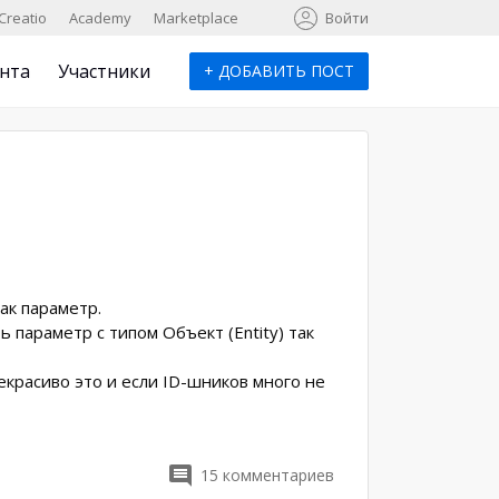
к
Creatio
Academy
Marketplace
Войти
нта
Участники
+
ДОБАВИТЬ ПОСТ
ак параметр.
 параметр с типом Объект (Entity) так
екрасиво это и если ID-шников много не
15
комментариев