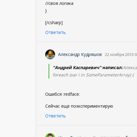
//своя логика
}
[/csharp]
Ответить
Александр Кудряшов
22 ноября 2013 0
"Андрей Каспаревич"
написал:
Алекса
foreach (var i in SomeParameterArray) {
Ошибся :redface:
Сейчас еще поэкспериментирую
Ответить