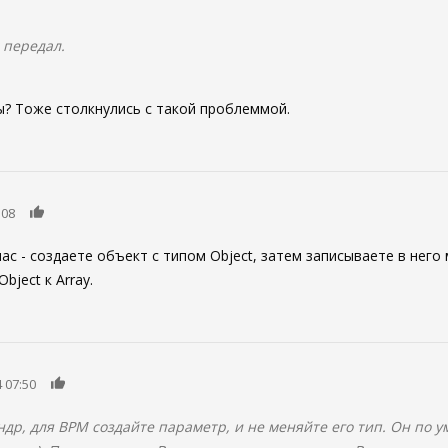
 передал.
ы? Тоже столкнулись с такой проблеммой.
0
:08
ас - создаете объект с типом Object, затем записываете в него 
bject к Array.
0
 07:50
ндр, для BPM создайте параметр, и не меняйте его тип. Он по у