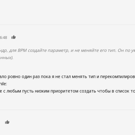
0
6:48
ндр, для BPM создайте параметр, и не меняйте его тип. Он по у
анных).
ло ровно один раз пока я не стал менять тип и перекомпилирова
ile:
 с любым пусть низким приоритетом создать чтобы в список то
0
1