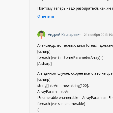
Поэтому теперь надо разбираться, как же к
Ответить
Андрей Каспаревич
21 ноября 2013 19
Александр, во-первых, цикл foreach должен
[csharp]
foreach (var i in SomeParameterArray) {
[/csharp]
А в данном случае, скорее всего это не ср
[csharp]
string[] strArr = new string[100];
ArrayParam = strArr;
IEnumerable enumerable = ArrayParam as IEn
foreach (var s in enumerable)
{