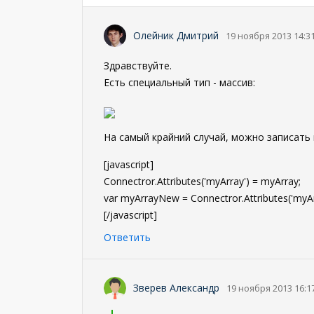
Олейник Дмитрий
19 ноября 2013 14:3
Здравствуйте.
Есть специальный тип - массив:
На самый крайний случай, можно записать 
[javascript]
Connectror.Attributes('myArray') = myArray;
var myArrayNew = Connectror.Attributes('myAr
[/javascript]
Ответить
Зверев Александр
19 ноября 2013 16:1