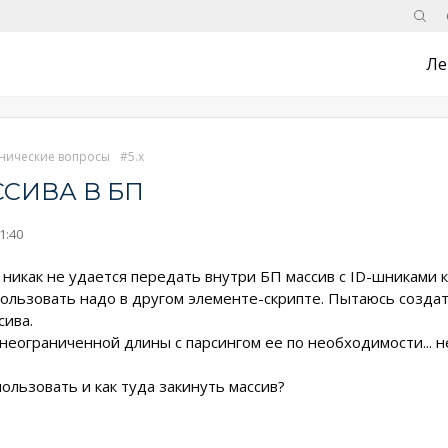
Поис
Ле
нические вопросы
5.x
СИВА В БП
1:40
 никак не удается передать внутри БП массив с ID-шниками к
пользовать надо в другом элементе-скрипте. Пытаюсь создать
сива.
неограниченной длины с парсингом ее по необходимости... н
ользовать и как туда закинуть массив?