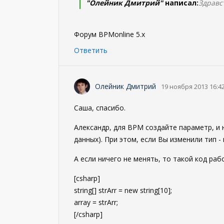
"Олейник Дмитрий"
написал:
Здравс
Форум BPMonline 5.x
Ответить
Олейник Дмитрий
19 ноября 2013 16:4
Саша, спасибо.
Александр, для BPM создайте параметр, и не
данных). При этом, если Вы изменили тип - 
А если ничего не менять, то такой код раб
[csharp]
string[] strArr = new string[10];
array = strArr;
[/csharp]