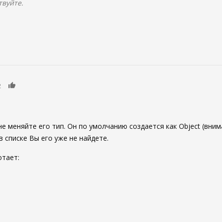
твуйте.
0
2
 меняйте его тип. Он по умолчанию создается как Object (внимани
в списке Вы его уже не найдете.
отает: