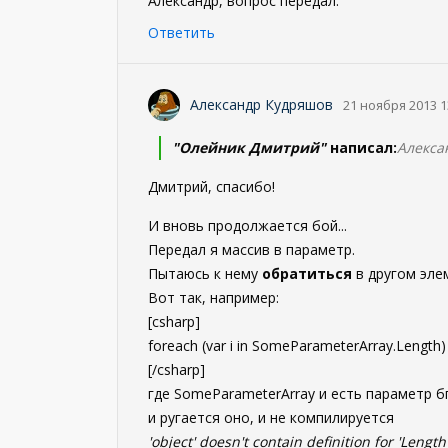
Александр, вопрос передал.
Ответить
Александр Кудряшов
21 ноября 2013 1
"Олейник Дмитрий"
написал:
Алекса
Дмитрий, спасибо!
И вновь продолжается бой...
Передал я массив в параметр.
Пытаюсь к нему
обратиться
в другом эле
Вот так, например:
[csharp]
foreach (var i in SomeParameterArray.Length)
[/csharp]
где SomeParameterArray и есть параметр бп
и ругается оно, и не компилируется
'object' doesn't contain definition for 'Lengt