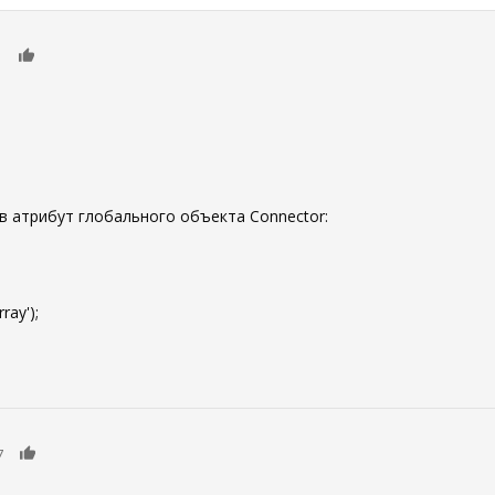
0
1
в атрибут глобального объекта Connector:
ray');
0
7