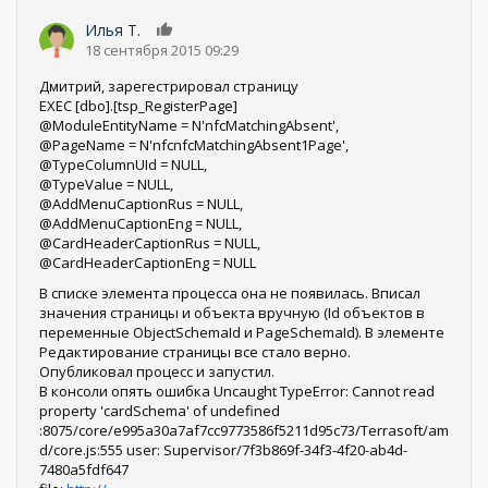
Илья Т.
0
18 сентября 2015 09:29
Дмитрий, зарегестрировал страницу
EXEC [dbo].[tsp_RegisterPage]
@ModuleEntityName = N'nfcMatchingAbsent',
@PageName = N'nfcnfcMatchingAbsent1Page',
@TypeColumnUId = NULL,
@TypeValue = NULL,
@AddMenuCaptionRus = NULL,
@AddMenuCaptionEng = NULL,
@CardHeaderCaptionRus = NULL,
@CardHeaderCaptionEng = NULL
В списке элемента процесса она не появилась. Вписал
значения страницы и объекта вручную (Id объектов в
переменные ObjectSchemaId и PageSchemaId). В элементе
Редактирование страницы все стало верно.
Опубликовал процесс и запустил.
В консоли опять ошибка Uncaught TypeError: Cannot read
property 'cardSchema' of undefined
:8075/core/e995a30a7af7cc9773586f5211d95c73/Terrasoft/am
d/core.js:555 user: Supervisor/7f3b869f-34f3-4f20-ab4d-
7480a5fdf647