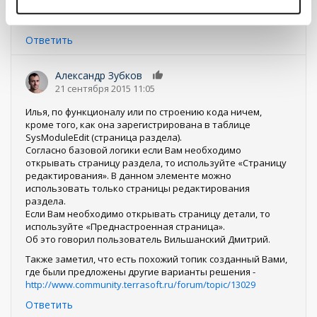
разделу на каждый дополнительный объект это не
корректно. Должно же быть какое то простое решение.
Ответить
Александр Зубков
0
21 сентября 2015 11:05
Илья, по функционалу или по строению кода ничем,
кроме того, как она зарегистрирована в таблице
SysModuleEdit (страница раздела).
Согласно базовой логики если Вам необходимо
открывать страницу раздела, то используйте «Страницу
редактирования». В данном элементе можно
использовать только страницы редактирования
раздела.
Если Вам необходимо открывать страницу детали, то
используйте «Преднастроенная страница».
Об это говорил пользователь Вильшанский Дмитрий.
Также заметил, что есть похожий топик созданный Вами,
где были предложены другие варианты решения -
http://www.community.terrasoft.ru/forum/topic/13029
Ответить