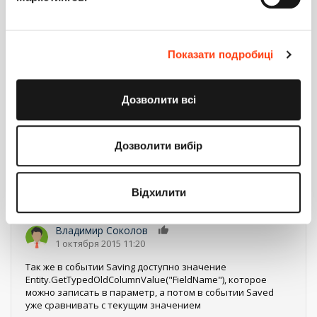
Владимир Соколов
0
22 июля 2015 12:11
А в объекте Contact в процессе есть следующий метод
Показати подробиці
NamePartColumnChanged, в котором как раз
отслеживается старое значение:
return changedColumns.Any(column => {
Дозволити всі
return
column.Name == namePart &&
column.Value != null &&
Дозволити вибір
!string.IsNullOrEmpty(column.Value.ToString()) &&
!column.Value.Equals(column.
OldValue
);
});
Відхилити
Ответить
Владимир Соколов
0
1 октября 2015 11:20
Так же в событии Saving доступно значение
Entity.GetTypedOldColumnValue("FieldName"), которое
можно записать в параметр, а потом в событии Saved
уже сравнивать с текущим значением