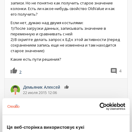
записи. Но не понятно как получить старое значение
колонки. Есть ли какое-нибудь свойство OldValue и как
его получить?
Если нет, думаю над двумя костылями:
1) После загрузки данных, записывать значение в
переменную и сравнивать с ней
2) В скрипте делать запрос к БД к этой активности (перед
сохранением запись еще не изменена и там находится
старое значение)
Какие есть пути решения?
4
2
Демьяник Алексей
0
22 июля 2015 12:06
Добрый день, Александр Владимирович!
Для решения Вашей задачи используйте следующие
возможности:
1) Создайте деталь с полями:
Ця веб-сторінка використовує кукі
Старая дата начала