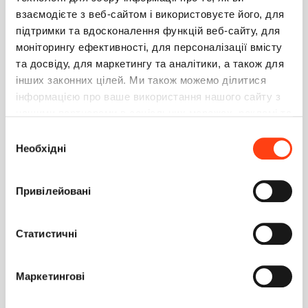
k, {
взаємодієте з веб-сайтом і використовуєте його, для
'uuid': uuid
підтримки та вдосконалення функцій веб-сайту, для
}, cb);
моніторингу ефективності, для персоналізації вмісту
cmd.execute();
та досвіду, для маркетингу та аналітики, а також для
інших законних цілей. Ми також можемо ділитися
},
інформацією про ваше використання нашого сайту з
но на этом тупик
нашими партнерами в соціальних мережах, рекламі та
аналітиці, які можуть поєднувати її з іншою
Вибір
1
0
інформацією, яку ви їм надали або яку вони зібрали
Необхідні
згоди
під час використання вами їхніх послуг. Детальніше
Anastasiia Zhuravel
0
на вкладці «Про програму».
3 августа 2023 12:50
Привілейовані
Здравствуйте,
Большей мерой доступный функционал будет зависить
Статистичні
от выбраного провайдера. Возможность настройки
записи и прослушивания звонков, скачивания записи в
Creatio зависит от используемой АТС.
Маркетингові
Больше информации доступно в
статье
.