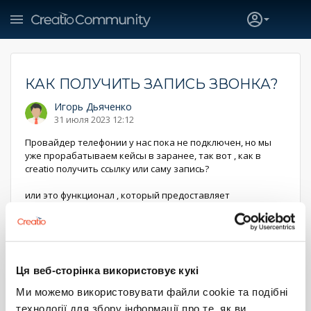
КАК ПОЛУЧИТЬ ЗАПИСЬ ЗВОНКА?
Игорь Дьяченко
31 июля 2023 12:12
Провайдер телефонии у нас пока не подключен, но мы
уже прорабатываем кейсы в заранее, так вот , как в
creatio получить ссылку или саму запись?
или это функционал , который предоставляет
конкретный провайдер, я пытался найти как это сделать
и дошел до пакета webitel
с методом
getRecordFileFromUUID: function(uuid, cb) {
Ця веб-сторінка використовує кукі
var cmd = new
Ми можемо використовувати файли cookie та подібні
WebitelCommand(WebitelCommandTypes.CDR.GetRecordLin
технології для збору інформації про те, як ви