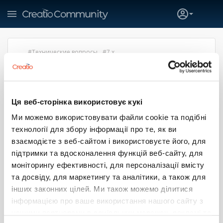
Технические вопросы
7.x
КАК ПРОЧИТАТЬ ПОЧТУ
КОНТРАГЕНТА И ДОБАВИТЬ ЕЕ В
ПОЛУЧАТЕЛИ ПО ЭЛЕМЕНТУ
Ця веб-сторінка використовує кукі
ПРОЦЕССА E-MAIL
Ми можемо використовувати файли cookie та подібні
Рябовол Ирина
технології для збору інформації про те, як ви
6 мая 2015 14:30
взаємодієте з веб-сайтом і використовуєте його, для
Необходимо в элементе Чтение данных выбрать объект
підтримки та вдосконалення функцій веб-сайту, для
Стредство связи контрагента, где указать:
моніторингу ефективності, для персоналізації вмісту
Тип=E-mail
та досвіду, для маркетингу та аналітики, а також для
Контрагент = указать нужную связь, где находится
інших законних цілей. Ми також можемо ділитися
контрагент
інформацією про ваше використання нашого сайту з
нашими партнерами в соціальних мережах, рекламі та