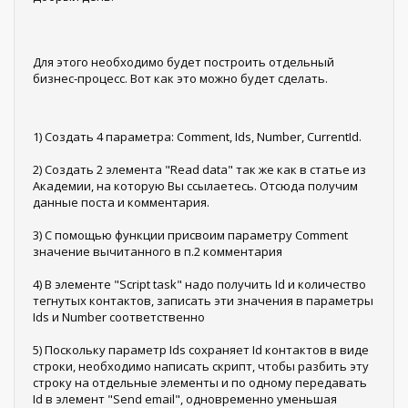
Для этого необходимо будет построить отдельный
бизнес-процесс. Вот как это можно будет сделать.
1) Создать 4 параметра: Сomment, Ids, Number, CurrentId.
2) Создать 2 элемента "Read data" так же как в статье из
Академии, на которую Вы ссылаетесь. Отсюда получим
данные поста и комментария.
3) С помощью функции присвоим параметру Comment
значение вычитанного в п.2 комментария
4) В элементе "Script task" надо получить Id и количество
тегнутых контактов, записать эти значения в параметры
Ids и Number соответственно
5) Поскольку параметр Ids сохраняет Id контактов в виде
строки, необходимо написать скрипт, чтобы разбить эту
строку на отдельные элементы и по одному передавать
Id в элемент "Send email", одновременно уменьшая