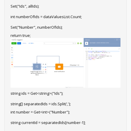
Set("Ids", allIds);
int numberOfIds = dataValuesList.Count;
Set("Number", numberOfIds);
return true;
string ids = Get<string>("Ids");
string[] separatedIds = ids.Split(',');
int number = Get<int>("Number");
string currentId = separatedIds[number-1];