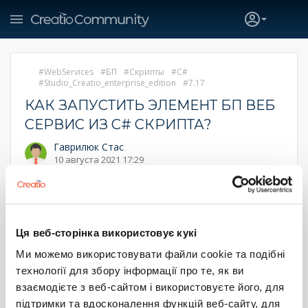
WebServices
БП
Скрипты
C#
Studio_Creatio_enterprise_edition
7.17
КАК ЗАПУСТИТЬ ЭЛЕМЕНТ БП ВЕБ
СЕРВИС ИЗ C# СКРИПТА?
Гаврилюк Стас
10 августа 2021 17:29
Вопрос собственно в заголовке, есть примеры что
дергать?
1
1
Ця веб-сторінка використовує кукі
Ми можемо використовувати файли cookie та подібні
Дима Вовченко
1
технології для збору інформації про те, як ви
12 августа 2021 17:34
взаємодієте з веб-сайтом і використовуєте його, для
Добрый день, Андрей!
підтримки та вдосконалення функцій веб-сайту, для