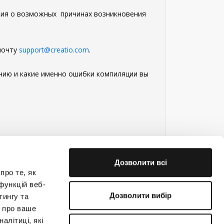
ния о возможных причинах возникновения
 почту
support@creatio.com
.
анию и какие именно ошибки компиляции вы
Дозволити всі
про те, як
функцій веб-
Дозволити вибір
тингу та
ю про ваше
е на связи!
алітиці, які