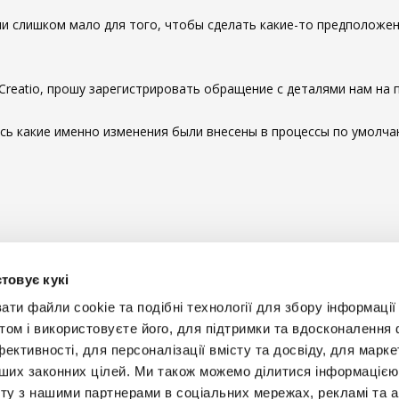
и слишком мало для того, чтобы сделать какие-то предположе
 Creatio, прошу зарегистрировать обращение с деталями нам на
десь какие именно изменения были внесены в процессы по умолч
ы комментировать
товує кукі
и файли cookie та подібні технології для збору інформації 
том і використовуєте його, для підтримки та вдосконалення 
фективності, для персоналізації вмісту та досвіду, для марке
інших законних цілей. Ми також можемо ділитися інформаціє
Будьт
ту з нашими партнерами в соціальних мережах, рекламі та ан