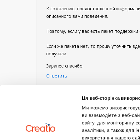
К сожалению, предоставленной информаци
описанного вами поведения.
Поэтому, если у вас есть пакет поддержки
Если же пакета нет, то прошу уточнить з
получали.
Заранее спасибо.
Ответить
Войдите
или
зарегистрируйтесь
, что б
Ця веб-сторінка викорис
Ми можемо використовуват
ви взаємодієте з веб-сай
сайту, для моніторингу е
аналітики, а також для 
використання нашого сай