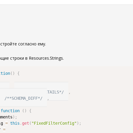
0
стройте согласно ему.
ие строки в Resources.Strings.
ction
(
)
{
"
,
S*/
{
}
/**SCHEMA_DETAILS*/
,
/**SCHEMA_DIFF*/
,
function
(
)
{
uments
)
;
ig 
=
this
.
get
(
"FixedFilterConfig"
)
;
r 
=