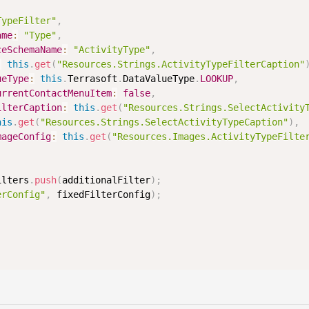
TypeFilter"
,
ame
:
"Type"
,
ceSchemaName
:
"ActivityType"
,
:
this
.
get
(
"Resources.Strings.ActivityTypeFilterCaption"
ueType
:
this
.
Terrasoft
.
DataValueType
.
LOOKUP
,
urrentContactMenuItem
:
false
,
ilterCaption
:
this
.
get
(
"Resources.Strings.SelectActivity
his
.
get
(
"Resources.Strings.SelectActivityTypeCaption"
)
,
mageConfig
:
this
.
get
(
"Resources.Images.ActivityTypeFilte
ilters
.
push
(
additionalFilter
)
;
erConfig"
,
 fixedFilterConfig
)
;