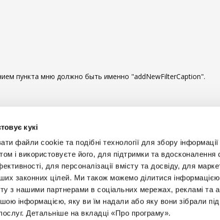
нием пункта мню должно быть именно "addNewFilterCaption".
ы комментировать
товує кукі
и файли cookie та подібні технології для збору інформації 
том і використовуєте його, для підтримки та вдосконалення 
фективності, для персоналізації вмісту та досвіду, для марке
інших законних цілей. Ми також можемо ділитися інформаціє
Будьт
ту з нашими партнерами в соціальних мережах, рекламі та ан
ншою інформацією, яку ви їм надали або яку вони зібрали під
+38 
послуг. Детальніше на вкладці «Про програму».