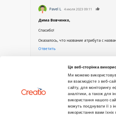
0
Pavel L
4 июля 2023 09:11
Дима Вовченко,
Спасибо!
Оказалось, что название атрибута с назва
Ответить
Войдите
или
зарегистрируйтесь
, что б
Ця веб-сторінка викорис
Ми можемо використовуват
ви взаємодієте з веб-сай
сайту, для моніторингу е
аналітики, а також для 
використання нашого сай
можуть поєднувати її з і
використання вами їхніх 