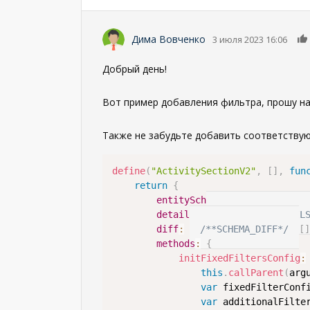
Дима Вовченко
3 июля 2023 16:06
Добрый день!
Вот пример добавления фильтра, прошу на
Также не забудьте добавить соответствующ
define
(
"ActivitySectionV2"
,
[
]
,
fun
return
{
entitySchemaName
:
"Activity
details
:
/**SCHEMA_DETAIL
diff
:
/**SCHEMA_DIFF*/
[
]
methods
:
{
initFixedFiltersConfig
:
this
.
callParent
(
arg
var
 fixedFilterConf
var
 additionalFilte