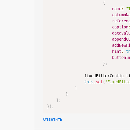
{
name
:
"
columnN
referen
caption
dataVal
appendC
addNewF
hint
:
t
buttonI
}
;
                fixedFilterConfig
.
f
this
.
set
(
"FixedFilt
}
}
}
;
}
)
;
Ответить