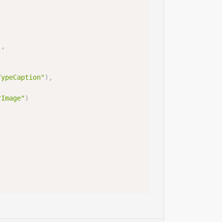
)
,
TypeCaption"
)
,
rImage"
)