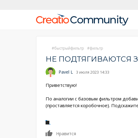
быстрыйфильтр
фильтр
НЕ ПОДТЯГИВАЮТСЯ 
Pavel L
3 июля 2023 14:33
Приветствую!
По аналогии с базовым фильтром добави
(проставляется коробочное). Подскажит
0
Нравится