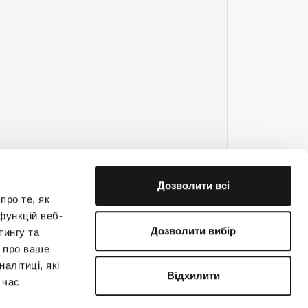
Дозволити всі
про те, як
функцій веб-
Дозволити вибір
тингу та
ю про ваше
е на связи!
алітиці, які
Відхилити
 час
(044) 363-31-33
support@creatio.com