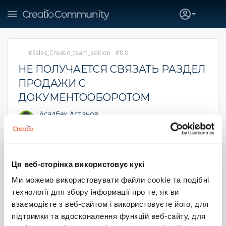
Sales_Creatio_team_edition
8.0
НЕ ПОЛУЧАЕТСЯ СВЯЗАТЬ РАЗДЕЛ
ПРОДАЖИ С
ДОКУМЕНТООБОРОТОМ
Асадбек Астанов
3 августа 2023 13:24
Добрый день,
Возникла проблема со связью между разделами Продажи
Ця веб-сторінка використовує кукі
и Документооборот, были созданы бизнес процессы и
необходимые справочные поля, однако все безуспешно.
Ми можемо використовувати файли cookie та подібні
Связь данных разделов должна быть схожей со связью
технології для збору інформації про те, як ви
между разделами Лиды и Продажи, логика работы бизнес
взаємодієте з веб-сайтом і використовуєте його, для
процессов практически одинаковая, различие в том что
в случае связи между разделами Лиды - Продажа через
підтримки та вдосконалення функцій веб-сайту, для