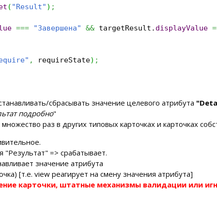
et
(
"Result"
)
;
lue
===
"Завершена"
&&
targetResult.
displayValue
=
equire"
,
requireState
)
;
станавливать/сбрасывать значение целевого атрибута
"Deta
льтат подробно
"
множество раз в других типовых карточках и карточках собс
ивительное.
 "Результат" => срабатывает.
навливает значение атрибута
очка) [т.е. view реагирует на смену значения атрибута]
нение карточки, штатные механизмы валидации или иг