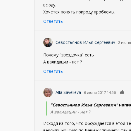
всюду.
Хочется понять природу проблемы.
Ответить
Севостьянов Илья Сергеевич
2 июня
Почему "звездочка" есть
А валидации - нет ?
Ответить
0
Alla Savelieva
6 июня 2017 14:56
"Севостьянов Илья Сергеевич"
напис
А валидации - нет ?
Исходя из того, что обсуждается в этой т
версиях, но, судя по Вашему примеру, так д