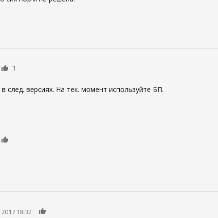
1
 след. версиях. На тек. момент используйте БП.
0
0
 2017 18:32