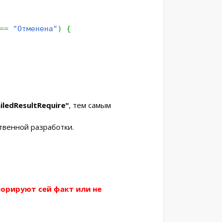
==
"Отменена"
)
{
iledResultRequire"
, тем самым
твенной разработки.
норируют сей факт или не