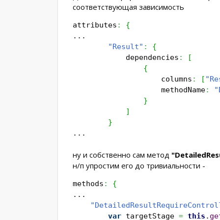
соответствующая зависимость
attributes
:
{
...
"Result"
:
{
dependencies
:
[
{
columns
:
[
"Re
methodName
:
"
}
]
}
...
ну и собственно сам метод
"DetailedRes
н/п упростим его до тривиальности -
methods
:
{
...
"DetailedResultRequireControl
var
targetStage
=
this
.
ge