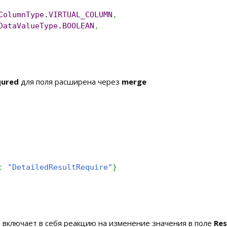
ColumnType
.
VIRTUAL_COLUMN
,
DataValueType
.
BOOLEAN
,
qured
для поля расширена через
merge
:
"DetailedResultRequire"
}
я включает в себя реакцию на изменение значения в поле
Res