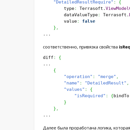
"DetailedResultRequire"
:
{
type
:
Terrasoft.
ViewModel
dataValueType
:
Terrasoft.
value
:
false
}
,
...
соответственно, привязка свойства
isRe
diff
:
{
...
{
"operation"
:
"merge"
,
"name"
:
"DetailedResult"
,
"values"
:
{
"isRequired"
:
{
bindTo
}
}
,
...
Далее была проработана логика, котора