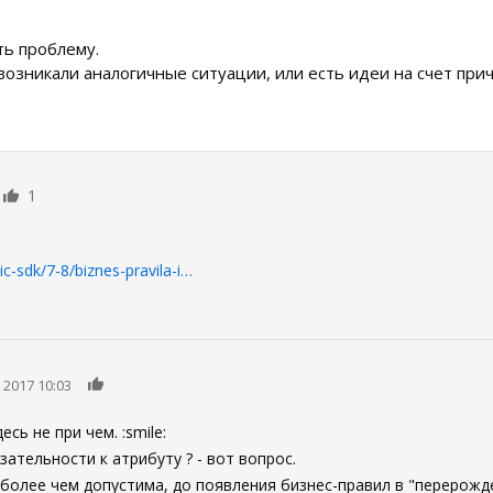
ть проблему.
озникали аналогичные ситуации, или есть идеи на счет прич
1
c-sdk/7-8/biznes-pravila-i…
0
 2017 10:03
сь не при чем. :smile:
ательности к атрибуту ? - вот вопрос.
- более чем допустима, до появления бизнес-правил в "перерожд