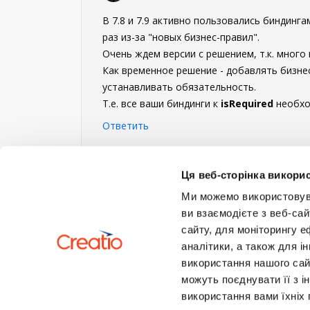
В 7.8 и 7.9 активно пользовались биндинга
раз из-за "новых бизнес-правил".
Очень ждем версии с решением, т.к. много
Как временное решение - добавлять бизнес
устанавливать обязательность.
Т.е. все ваши биндинги к
isRequired
необхо
Ответить
Войдите
или
зарегистрируйтесь
, что б
Ця веб-сторінка викорис
Ми можемо використовуват
ви взаємодієте з веб-сай
сайту, для моніторингу е
аналітики, а також для 
використання нашого сай
можуть поєднувати її з і
використання вами їхніх 