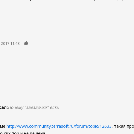
0
 2017 11:48
ал:
Почему "звездочка" есть
еме
http://www.community.terrasoft.ru/forum/topic/12633
, такая п
о сих пор и не решена.