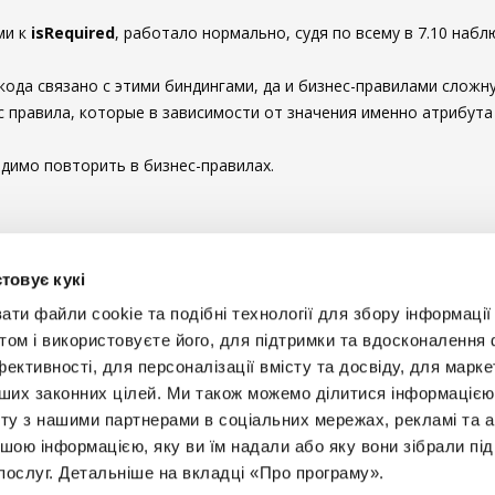
ми к
isRequired
, работало нормально, судя по всему в 7.10 набл
 кода связано с этими биндингами, да и бизнес-правилами сложну
 правила, которые в зависимости от значения именно атрибута 
димо повторить в бизнес-правилах.
ы комментировать
товує кукі
и файли cookie та подібні технології для збору інформації 
том і використовуєте його, для підтримки та вдосконалення 
фективності, для персоналізації вмісту та досвіду, для марке
інших законних цілей. Ми також можемо ділитися інформаціє
Будьт
ту з нашими партнерами в соціальних мережах, рекламі та ан
ншою інформацією, яку ви їм надали або яку вони зібрали під
+38 
послуг. Детальніше на вкладці «Про програму».