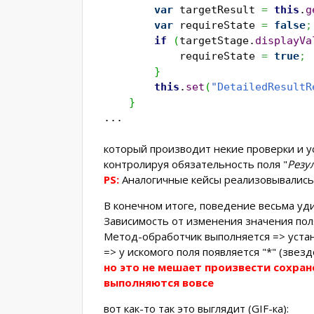
var
targetResult
=
this
.
g
var
requireState
=
false
;
if
(
targetStage.
displayVa
requireState
=
true
;
}
this
.
set
(
"DetailedResultR
}
...
который производит некие проверки и у
контролируя обязательность поля "
Резу
PS:
Аналогичные кейсы реализовывались 
В конечном итоге, поведение весьма уд
Зависимость от изменения значения поля
Метод-обработчик выполняется => уста
=> у искомого поля появляется "*" (звезд
но это не мешает произвести сохра
выполняются вовсе
вот как-то так это выглядит (GIF-ка):