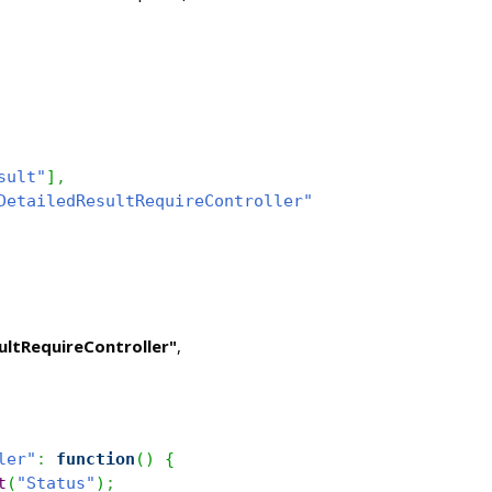
sult"
]
,
DetailedResultRequireController"
ultRequireController"
,
ler"
:
function
(
)
{
t
(
"Status"
)
;