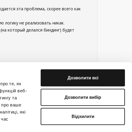
юдается эта проблема, скорее всего как
ю логику не реализовать никак.
(на который делался биндинг) будет
Дозволити всі
про те, як
функцій веб-
Дозволити вибір
тингу та
ю про ваше
е на связи!
алітиці, які
Відхилити
 час
(044) 363-31-33
support@creatio.com