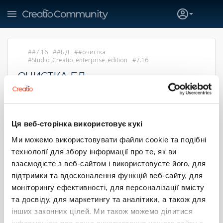
#7.16
#БД
#очистка
Studio_Creatio_enterprise_edition
7.16
ОЧИСТКА БД
Adlet Issatayev
20 февраля 2024 16:59
Доброго времени суток, коллеги! Возникла потребность в
Ця веб-сторінка використовує кукі
очистке БД, объем перевалил за 700гб. Подскажите
пожалуйста, из каких таблиц можно удалить записи,
Ми можемо використовувати файли cookie та подібні
чтобы не затронуть общий функционал среды. До этого
технології для збору інформації про те, як ви
пробовали удалит из таблицы, где хранятся логи (SysLog,
взаємодієте з веб-сайтом і використовуєте його, для
120 гб), но доступного пространства не увеличилось на
120 гб, а всего лишь на 30 гб. Можно ли использовать
підтримки та вдосконалення функцій веб-сайту, для
shrink? Как правильно сделать оптимизацию БД?
моніторингу ефективності, для персоналізації вмісту
та досвіду, для маркетингу та аналітики, а також для
1
0
інших законних цілей. Ми також можемо ділитися