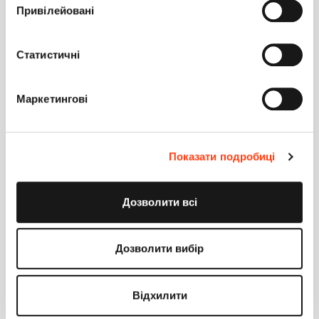
Привілейовані
2
0
Статистичні
Alla Savelieva
0
16 ноября 2018 15:02
Маркетингові
Уточните, возникают ли какие-то ошибки в консоли
просто при открытии этой карточки редактирования?
Ответить
Показати подробиці
Зверев Александр
0
16 ноября 2018 17:33
Дозволити всі
Возможно, что-то не перенеслось, если эти карточки
переносили на основной сайт с базы разработки.
Дозволити вибір
Попробуйте сравнивать наполнение системных таблиц,
связанных с разделами (вроде SysModule, SysModuleEdit
и т.д.) для этого и для нормально работающего разделов.
Відхилити
Либо произведите автоматический поиск по всем полям
всех таблиц базы, чтобы найти, где именно записан этот