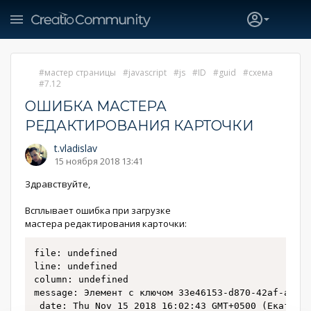
мастер страницы
javascript
js
ID
guid
схема
7.12
ОШИБКА МАСТЕРА
РЕДАКТИРОВАНИЯ КАРТОЧКИ
t.vladislav
15 ноября 2018 13:41
Здравствуйте,
Всплывает ошибка при загрузке
мастера редактирования карточки:
file: undefined

line: undefined

column: undefined

message: Элемент с ключом 33e46153-d870-42af-a250-
 date: Thu Nov 15 2018 16:02:43 GMT+0500 (Екатерин