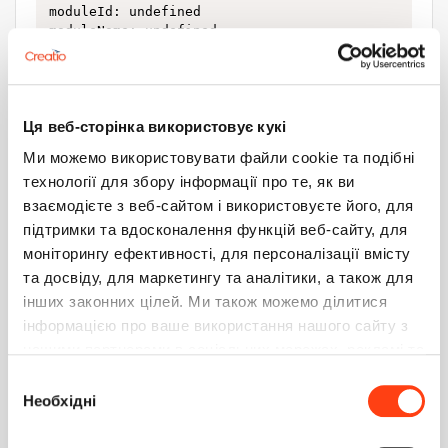
moduleId: undefined

moduleName: undefined
Ця веб-сторінка використовує кукі
Пишет что id не найден, смотрел в БД, таблицу SysSchema
Ми можемо використовувати файли cookie та подібні
там реально этого UId нету, но зато есть эта карточка но
технології для збору інформації про те, як ви
с другим Id
взаємодієте з веб-сайтом і використовуєте його, для
Почему так могло произойти ? И как это можно исправить
підтримки та вдосконалення функцій веб-сайту, для
?
моніторингу ефективності, для персоналізації вмісту
та досвіду, для маркетингу та аналітики, а також для
інших законних цілей. Ми також можемо ділитися
інформацією про ваше використання нашого сайту з
нашими партнерами в соціальних мережах, рекламі та
аналітиці, які можуть поєднувати її з іншою
Вибір
інформацією, яку ви їм надали або яку вони зібрали
Необхідні
згоди
під час використання вами їхніх послуг. Детальніше
на вкладці «Про програму».