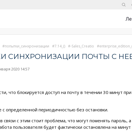
Поис
Ле
попытки_синхронизации
7.14_()
-Sales_Creatio
enterprise_edition_(
И СИНХРОНИЗАЦИИ ПОЧТЫ С НЕ
нваря 2020 14:57
сти, что блокируется доступ на почту в течении 30 минут пр
ее с определенной периодичностью без остановки.
в связи с этим стоит проблема, что могут поменять пароль, 
абота пользователя будет фактически остановлена на минут 