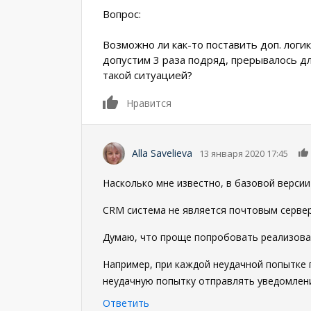
Вопрос:
Возможно ли как-то поставить доп. логи
допустим 3 раза подряд, прерывалось д
такой ситуацией?
0
Нравится
Alla Savelieva
13 января 2020 17:45
Насколько мне известно, в базовой верси
CRM система не является почтовым серве
Думаю, что проще попробовать реализоват
Например, при каждой неудачной попытке 
неудачную попытку отправлять уведомлени
Ответить