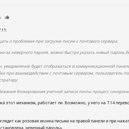
0
6
.11:
ть о проблемах при загрузке писем с почтового сервера:
из-за неверного пароля, можно быстро указать новый пароль б
н, уведомление будет отображаться в коммуникационной панел
ки при взаимодействии с почтовым сервером, пользователь п
стратору.
бежания блокирования учетной записи почты процесс синхрони
ка этот механизм, работает ли. Возможно, у него на 7.14 перев
лядит как розовая иконка письма на правой панели и при нажат
остановлена, неверный пароль».