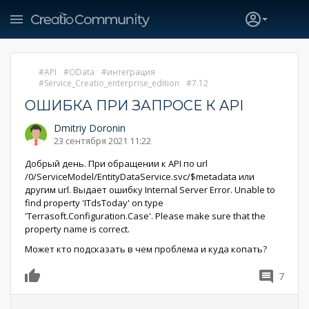
API
OData
интеграция
Service_Creatio_enterprise_edition
7.12
ОШИБКА ПРИ ЗАПРОСЕ К API
Dmitriy Doronin
23 сентября 2021 11:22
Добрый день. При обращении к API по url
/0/ServiceModel/EntityDataService.svc/$metadata или
другим url. Выдает ошибку Internal Server Error. Unable to
find property 'ITdsToday' on type
'Terrasoft.Configuration.Case'. Please make sure that the
property name is correct.
Может кто подсказать в чем проблема и куда копать?
7
0