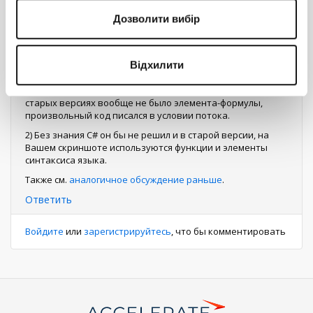
Дозволити вибір
Зверев Александр
0
14 августа 2019 17:08
1) Новый дизайнер процессов появился довольно давно.
Відхилити
Если обновляете систему тех времён со своими
доработками, нужно всё тестировать. Кстати, вспомнил, в
старых версиях вообще не было элемента-формулы,
произвольный код писался в условии потока.
2) Без знания C# он бы не решил и в старой версии, на
Вашем скриншоте используются функции и элементы
синтаксиса языка.
Также см.
аналогичное обсуждение раньше
.
Ответить
Войдите
или
зарегистрируйтесь
, что бы комментировать