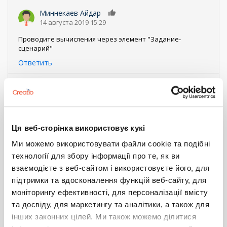
Миннекаев Айдар
0
14 августа 2019 15:29
Проводите вычисления через элемент "Задание-
сценарий"
Ответить
Sunrise challenge
0
14 августа 2019 16:13
Могли бы подсказать зачем, если процесс "из коробки"
использует другой элемент?
Ця веб-сторінка використовує кукі
Ответить
Ми можемо використовувати файли cookie та подібні
технології для збору інформації про те, як ви
Зверев Александр
0
взаємодієте з веб-сайтом і використовуєте його, для
14 августа 2019 16:31
підтримки та вдосконалення функцій веб-сайту, для
В новом (нынешнем) дизайнере процессов серьёзно
моніторингу ефективності, для персоналізації вмісту
урезали возможности формул. Если в 5.Х и ранних 7.Х там
та досвіду, для маркетингу та аналітики, а також для
можно было написать кусочек C#-кода с вызовом
функций, то сейчас — только функции из перечня в
інших законних цілей. Ми також можемо ділитися
дизайнере формул.